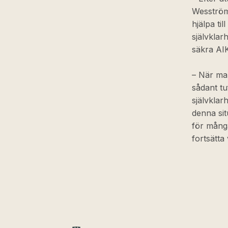
Wesström
hjälpa ti
självklar
säkra AIK
– När man
sådant tu
självklarh
denna sit
för många
fortsätta