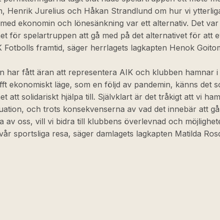
, Henrik Jurelius och Håkan Strandlund om hur vi ytterlig
ll med ekonomin och lönesänkning var ett alternativ. Det var
het för spelartruppen att gå med på det alternativet för att e
 Fotbolls framtid, säger herrlagets lagkapten Henok Goito
 har fått äran att representera AIK och klubben hamnar i 
fft ekonomiskt läge, som en följd av pandemin, känns det 
et att solidariskt hjälpa till. Självklart är det tråkigt att vi ham
uation, och trots konsekvenserna av vad det innebär att gå
 av oss, vill vi bidra till klubbens överlevnad och möjlighet
 vår sportsliga resa, säger damlagets lagkapten Matilda Rosq