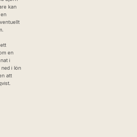
are kan
 en
ventuellt
m.
ett
som en
nat i
 ned i lön
en att
vist.