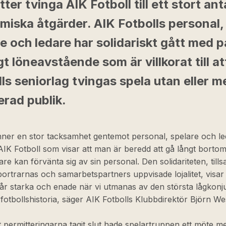
tter tvinga AIK Fotboll till ett stort ant
miska åtgärder. AIK Fotbolls personal,
e och ledare har solidariskt gått med p
ligt löneavstående som är villkorat till a
ls seniorlag tvingas spela utan eller m
erad publik.
ner en stor tacksamhet gentemot personal, spelare och led
AIK Fotboll som visar att man är beredd att gå långt bortom
are kan förvänta sig av sin personal. Den solidariteten, til
rtrarnas och samarbetspartners uppvisade lojalitet, visar 
tår starka och enade när vi utmanas av den största lågkon
fotbollshistoria, säger AIK Fotbolls Klubbdirektör Björn W
tt permitteringarna tagit slut hade spelartruppen ett möte m