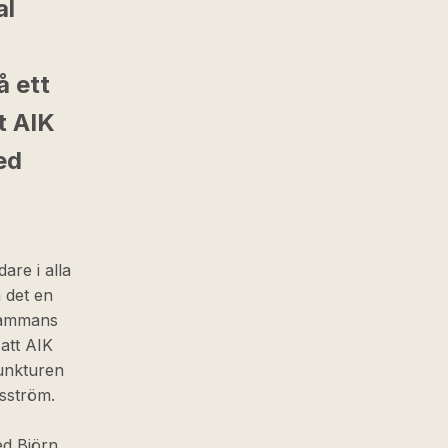
al
å ett
tt AIK
ed
are i alla
 det en
lsammans
att AIK
junkturen
esström.
ed Björn