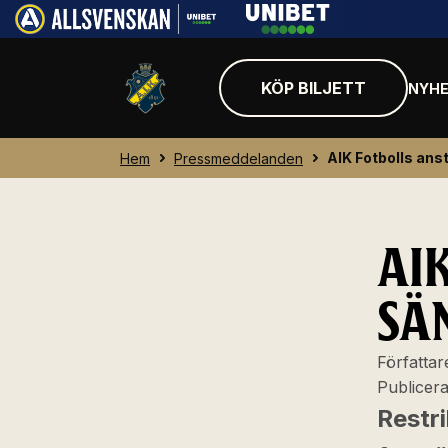
KÖP BILJETT
NYHE
AIK Fotbolls anst
Hem
Pressmeddelanden
AI
SÄ
Författar
Publicer
Restr