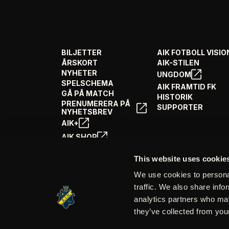
BILJETTER
AIK FOTBOLL VISIO
ÅRSKORT
AIK-STILEN
NYHETER
UNGDOM
SPELSCHEMA
AIK FRAMTID FK
GÅ PÅ MATCH
HISTORIK
PRENUMERERA PÅ
SUPPORTER
NYHETSBREV
AIK+
AIK SHOP
ENGLISH INFO
This website uses cookie
We use cookies to personal
traffic. We also share info
analytics partners who may
they’ve collected from your