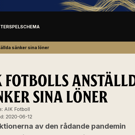
TER
SPELSCHEMA
ällda sänker sina löner
K FOTBOLLS ANSTÄLL
NKER SINA LÖNER
e:
AIK Fotboll
ad:
2020-06-12
iktionerna av den rådande pandemin