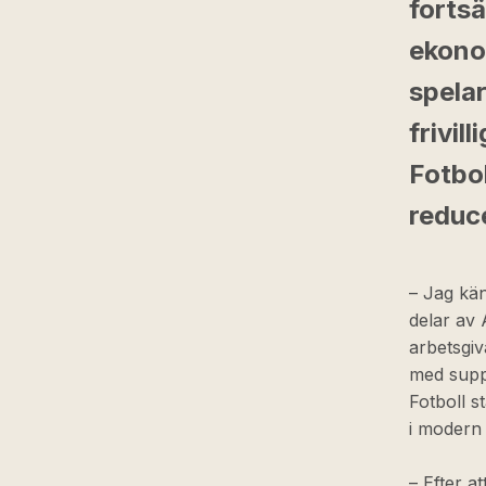
fortsä
ekono
spelar
frivil
Fotbol
reduc
– Jag kän
delar av 
arbetsgiv
med suppo
Fotboll s
i modern 
– Efter a