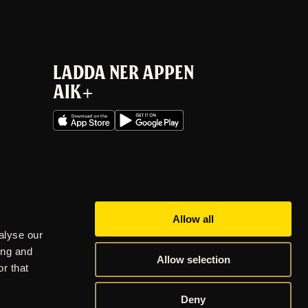
LADDA NER APPEN
AIK+
Allow all
alyse our
ing and
Allow selection
r that
Deny