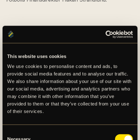
This website uses cookies
We use cookies to personalise content and ads, to
AIK – SEDAN 1891
provide social media features and to analyse our traffic.
We also share information about your use of our site with
AIK Fotboll AB bedriver AIK Fotbollsförenings
our social media, advertising and analytics partners who
elitfotbollsverksamhet genom ett herrlag och ett
may combine it with other information that you’ve
damlag. Herrlaget spelar i Allsvenskan och damlaget
provided to them or that they’ve collected from your use
spelar i OBOS Damallsvenskan. AIK Fotboll AB är
of their services.
noterat på NGM Nordic Growth Market Stockholm.
Consent
Necessary
OM AIK FOTBOLL AB