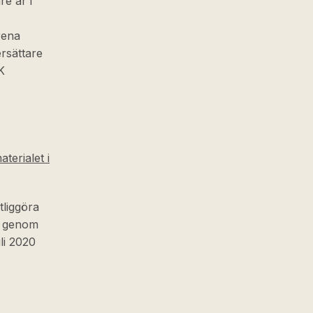
re år i
rena
rsättare
K
terialet i
tliggöra
, genom
li 2020