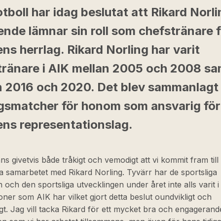
tboll har idag beslutat att Rikard Norl
nde lämnar sin roll som chefstränare f
ns herrlag. Rikard Norling har varit
tränare i AIK mellan 2005 och 2008 sa
n 2016 och 2020. Det blev sammanlagt
ngsmatcher för honom som ansvarig för
ens representationslag.
ns givetvis både tråkigt och vemodigt att vi kommit fram till
ta samarbetet med Rikard Norling. Tyvärr har de sportsliga
n och den sportsliga utvecklingen under året inte alls varit 
oner som AIK har vilket gjort detta beslut oundvikligt och
t. Jag vill tacka Rikard för ett mycket bra och engagerand