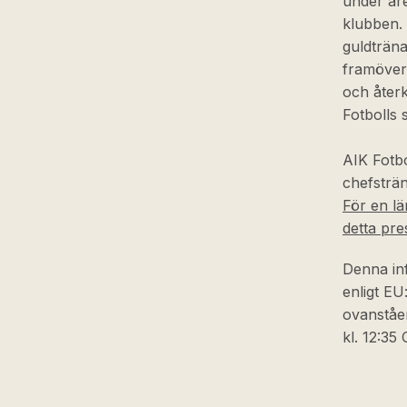
under åre
klubben.
guldträna
framöver.
och åter
Fotbolls 
AIK Fotbo
chefsträn
För en lä
detta pr
Denna inf
enligt E
ovanståen
kl. 12:35