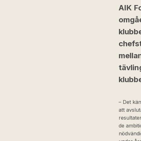
AIK Fo
omgåe
klubbe
chefs
mella
tävli
klubb
– Det kän
att avslu
resultate
de ambiti
nödvändig