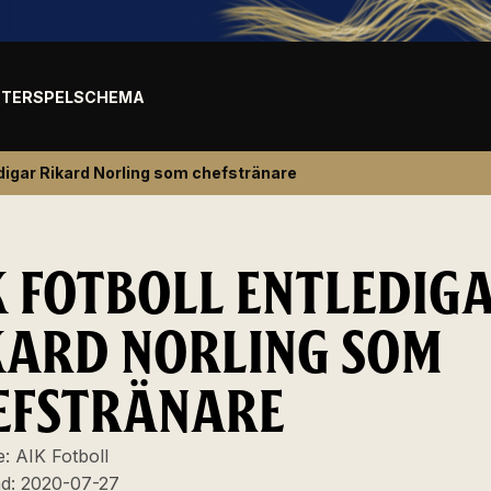
TER
SPELSCHEMA
edigar Rikard Norling som chefstränare
K FOTBOLL ENTLEDIG
KARD NORLING SOM
EFSTRÄNARE
e:
AIK Fotboll
ad:
2020-07-27