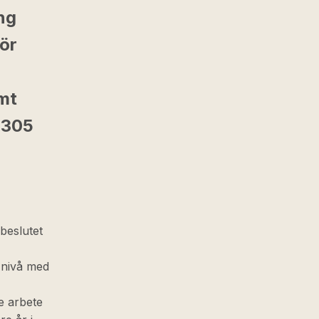
ing
ör
mt
 305
 beslutet
i nivå med
e arbete