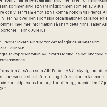
n som vi har arbetet tillsammans, men även för hans tidiga
 Han kommer alltid att vara ihågkommen som en av AIK:s
re och vi ser fram emot att välkomna honom till Friends A
 Vi ser nu över den sportsliga organisationen gällande en e
kommer med mer information så snart detta finns, säger AI
sportchef Henrik Jurelius.
ll tackar Rikard Norling för det mångåriga arbetet som
are i klubben.
ngre faktapresentation av Rikard Norling, se det bifogade ma
essmeddelande.
ormation är sådan som AIK Fotboll AB är skyldigt att offen
U:s marknadsmissbruksförordning. Informationen lämnades
de kontaktpersons försorg, för offentliggörande den 27 ju
 CET.