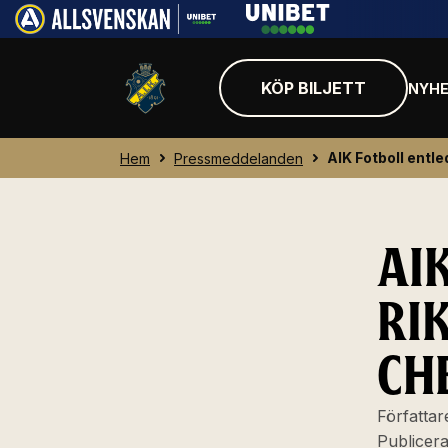
KÖP BILJETT
NYHE
AIK Fotboll entl
Hem
Pressmeddelanden
AI
RI
CH
Författar
Publicer