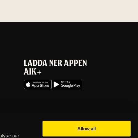
LADDA NER APPEN
AIK+
Allow all
alyse our