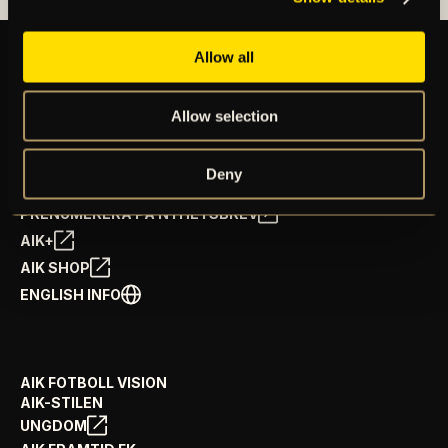
Allow all
BILJETTER
Allow selection
ÅRSKORT
NYHETER
SPELSCHEMA
Deny
GÅ PÅ MATCH
PRENUMERERA PÅ NYHETSBREV
AIK+
AIK SHOP
ENGLISH INFO
AIK FOTBOLL VISION
AIK-STILEN
UNGDOM