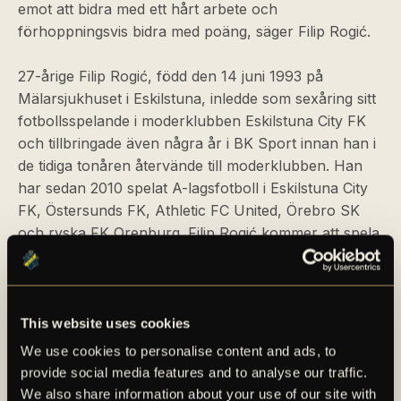
emot att bidra med ett hårt arbete och
förhoppningsvis bidra med poäng, säger Filip Rogić.
27-årige Filip Rogić, född den 14 juni 1993 på
Mälarsjukhuset i Eskilstuna, inledde som sexåring sitt
fotbollsspelande i moderklubben Eskilstuna City FK
och tillbringade även några år i BK Sport innan han i
de tidiga tonåren återvände till moderklubben. Han
har sedan 2010 spelat A-lagsfotboll i Eskilstuna City
FK, Östersunds FK, Athletic FC United, Örebro SK
och ryska FK Orenburg. Filip
Rogić
kommer att spela
i tröja nummer 22 i AIK.
För en längre faktapresentation av Filip Rogić, se det
bifogade materialet i detta pressmeddelande.
This website uses cookies
We use cookies to personalise content and ads, to
provide social media features and to analyse our traffic.
We also share information about your use of our site with