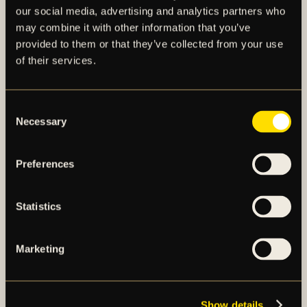
our social media, advertising and analytics partners who
may combine it with other information that you’ve
provided to them or that they’ve collected from your use
of their services.
AIK – SEDAN 1891
Consent
Necessary
Selection
AIK Fotboll AB bedriver AIK Fotbollsförenings
elitfotbollsverksamhet genom ett herrlag och ett
damlag. Herrlaget spelar i Allsvenskan och damlaget
Preferences
spelar i OBOS Damallsvenskan. AIK Fotboll AB är
noterat på NGM Nordic Growth Market Stockholm.
Statistics
OM AIK FOTBOLL AB
Marketing
AIK FOTBOLLSFÖRENING
Show details