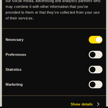
our social media, advertising and analytics partners who
may combine it with other information that you’ve
provided to them or that they’ve collected from your use
of their services.
AIK – SEDAN 1891
Consent
AIK Fotboll AB bedriver AIK Fotbollsförenings
Necessary
Selection
elitfotbollsverksamhet genom ett herrlag och ett
damlag. Herrlaget spelar i Allsvenskan och damlaget
Preferences
spelar i OBOS Damallsvenskan. AIK Fotboll AB är
noterat på NGM Nordic Growth Market Stockholm.
Statistics
OM AIK FOTBOLL AB
Marketing
AIK FOTBOLLSFÖRENING
Show details