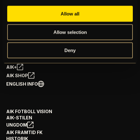
Allow all
BILJETTER
Allow selection
ÅRSKORT
NYHETER
SPELSCHEMA
Deny
GÅ PÅ MATCH
PRENUMERERA PÅ NYHETSBREV
AIK+
AIK SHOP
ENGLISH INFO
AIK FOTBOLL VISION
AIK-STILEN
UNGDOM
AIK FRAMTID FK
HISTORIK