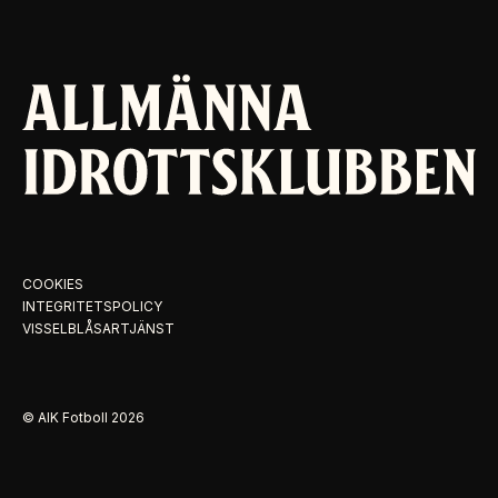
COOKIES
INTEGRITETSPOLICY
VISSELBLÅSARTJÄNST
© AIK Fotboll
2026