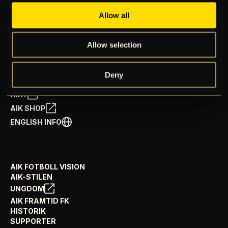
Allow all
BILJETTER
ÅRSKORT
Allow selection
NYHETER
SPELSCHEMA
GÅ PÅ MATCH
Deny
PRENUMERERA PÅ NYHETSBREV
AIK+
AIK SHOP
ENGLISH INFO
AIK FOTBOLL VISION
AIK-STILEN
UNGDOM
AIK FRAMTID FK
HISTORIK
SUPPORTER