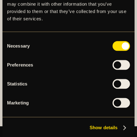
may combine it with other information that you’ve
provided to them or that they’ve collected from your use
of their services.
AIK – SEDAN 1891
Consent
AIK Fotboll AB bedriver AIK Fotbollsförenings
Necessary
Selection
elitfotbollsverksamhet genom ett herrlag och ett
damlag. Herrlaget spelar i Allsvenskan och damlaget
spelar i OBOS Damallsvenskan. AIK Fotboll AB är
Preferences
noterat på NGM Nordic Growth Market Stockholm.
Statistics
OM AIK FOTBOLL AB
AIK FOTBOLLSFÖRENING
Marketing
Show details