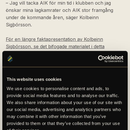
– Jag vill tacka AIK för min tid i klubben och jag
önskar mina lagkamrater och AIK stor framgång
under de kommande åren, säger Kolbeinn
Sigþórsson.
För en längre faktapresentation av Kolbeinn
Sigþórsson, se det bifogade materialet i detta
pressmeddelande.
This website uses cookies
We use cookies to personalise content and ads, to
provide social media features and to analyse our traffic.
We also share information about your use of our site with
our social media, advertising and analytics partners who
may combine it with other information that you’ve
AIK – SEDAN 1891
provided to them or that they’ve collected from your use