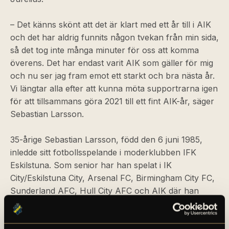
– Det känns skönt att det är klart med ett år till i AIK
och det har aldrig funnits någon tvekan från min sida,
så det tog inte många minuter för oss att komma
överens. Det har endast varit AIK som gäller för mig
och nu ser jag fram emot ett starkt och bra nästa år.
Vi längtar alla efter att kunna möta supportrarna igen
för att tillsammans göra 2021 till ett fint AIK-år, säger
Sebastian Larsson.
35-årige Sebastian Larsson, född den 6 juni 1985,
inledde sitt fotbollsspelande i moderklubben IFK
Eskilstuna. Som senior har han spelat i IK
City/Eskilstuna City, Arsenal FC, Birmingham City FC,
Sunderland AFC, Hull City AFC och AIK där han
sedan 2018 spelat 93 tävlingsmatcher för klubben.
Med sina 125 spelade A-landskamper för Sverige är