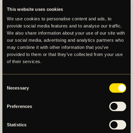
Sebastian Larsson femma genom tiderna gällande
flest spelade landskamper för det svenska
This website uses cookies
herrlandslaget.
We use cookies to personalise content and ads, to
provide social media features and to analyse our traffic.
För en längre faktapresentation av Sebastian
We also share information about your use of our site with
Larsson, se det bifogade materialet i detta
our social media, advertising and analytics partners who
pressmeddelande.
may combine it with other information that you’ve
provided to them or that they’ve collected from your use
of their services.
Consent
Necessary
Selection
Preferences
AIK – SEDAN 1891
Statistics
AIK Fotboll AB bedriver AIK Fotbollsförenings