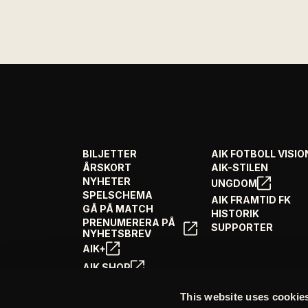
BILJETTER
AIK FOTBOLL VISIO
ÅRSKORT
AIK-STILEN
NYHETER
UNGDOM
SPELSCHEMA
AIK FRAMTID FK
GÅ PÅ MATCH
HISTORIK
PRENUMERERA PÅ
SUPPORTER
NYHETSBREV
AIK+
AIK SHOP
ENGLISH INFO
This website uses cookie