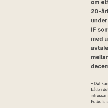
om ett
20-år
under
IF so
med u
avtal
mellan
decem
– Det kän
både i det
intressan
Fotbolls 