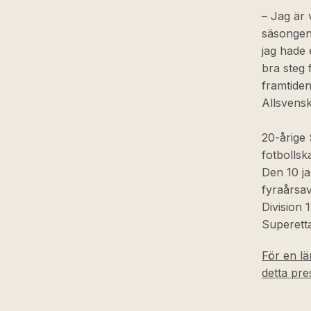
– Jag är
säsongen.
jag hade 
bra steg 
framtiden
Allsvensk
20-årige 
fotbollsk
Den 10 j
fyraårsav
Division 
Superett
För en lä
detta pr