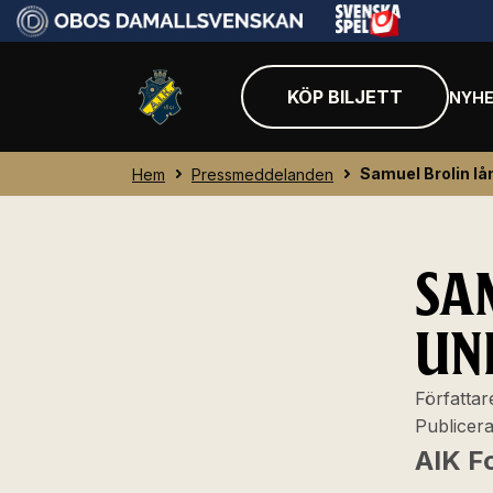
KÖP BILJETT
NYHE
Samuel Brolin lå
Hem
Pressmeddelanden
SA
UN
Författar
Publicer
AIK Fo