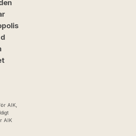
 den
ar
opolis
nd
n
et
för AIK,
digt
er AIK