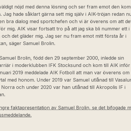
 väldigt nöjd med denna lösning och ser fram emot den k
 Jag hade såklart gärna sett mig själv i AIK-tröjan redan 
en bra dialog med sportchefen och vi är överens om att det
för mig. AIK visar fortsatt tro på att jag ska bli nummer ett i
 och det gläder mig. Jag ser nu fram emot mitt första år i
an, säger Samuel Brolin.
Samuel Brolin, född den 29 september 2000, inledde sin
arriär i moderklubben IFK Stocksund och kom till AIK inför
anuari 2019 meddelade AIK Fotboll att man var överens om 
tal med honom. Under 2019 var Samuel utlånad till Vasalun
1 Norra och under 2020 var han utlånad till Akropolis IF i
an.
ngre faktapresentation av Samuel Brolin, se det bifogade ma
essmeddelande.