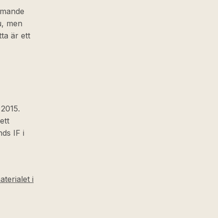
ommande
nu, men
ta är ett
 2015.
ett
ds IF i
terialet i