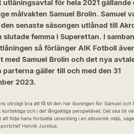
 utlåningsavtal för hela 2021 gällande
ige målvakten Samuel Brolin. Samuel v
 den senaste säsongen utlånad till Akr
m slutade femma i Superettan. I samba
tlåningen så förlänger AIK Fotboll äve
et med Samuel Brolin och det nya avtal
 parterna gäller till och med den 31
ber 2023.
ns otroligt bra att få till den här lösningen för Samuel och 
 kortsiktiga och i det långsiktiga perspektivet. Det ska bli väl
t att följa hans fortsatta utveckling i en allsvensk miljö, säg
sportchef Henrik Jurelius.