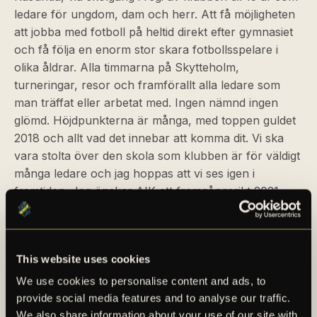
ledare för ungdom, dam och herr. Att få möjligheten
att jobba med fotboll på heltid direkt efter gymnasiet
och få följa en enorm stor skara fotbollsspelare i
olika åldrar. Alla timmarna på Skytteholm,
turneringar, resor och framförallt alla ledare som
man träffat eller arbetat med. Ingen nämnd ingen
glömd. Höjdpunkterna är många, med toppen guldet
2018 och allt vad det innebar att komma dit. Vi ska
vara stolta över den skola som klubben är för väldigt
många ledare och jag hoppas att vi ses igen i
framtiden. Jag önskar AIK ett framgångsrikt 2021,
säger Patric Jildefalk.
För en längre faktapresentation av Patric Jildefalk, se
This website uses cookies
det bifogade materialet i detta pressmeddelande.
We use cookies to personalise content and ads, to
provide social media features and to analyse our traffic.
We also share information about your use of our site with