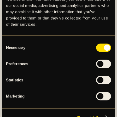
our social media, advertising and analytics partners who
may combine it with other information that you’ve
provided to them or that they’ve collected from your use
of their services.
AIK – SEDAN 1891
Consent
Necessary
Selection
AIK Fotboll AB bedriver AIK Fotbollsförenings
elitfotbollsverksamhet genom ett herrlag och ett
Preferences
damlag. Herrlaget spelar i Allsvenskan och damlaget
spelar i OBOS Damallsvenskan. AIK Fotboll AB är
noterat på NGM Nordic Growth Market Stockholm.
Statistics
Marketing
OM AIK FOTBOLL AB
AIK FOTBOLLSFÖRENING