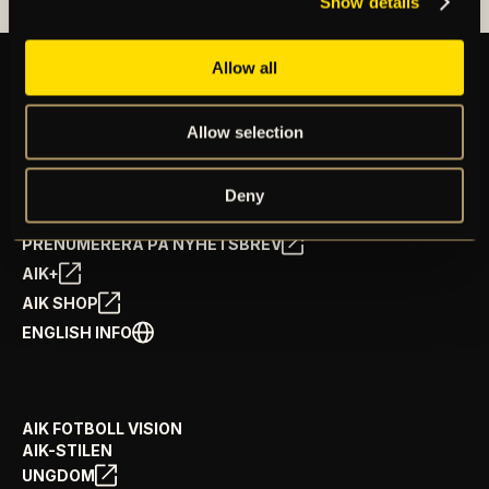
Show details
Allow all
BILJETTER
Allow selection
ÅRSKORT
NYHETER
Deny
SPELSCHEMA
GÅ PÅ MATCH
PRENUMERERA PÅ NYHETSBREV
AIK+
AIK SHOP
ENGLISH INFO
AIK FOTBOLL VISION
AIK-STILEN
UNGDOM