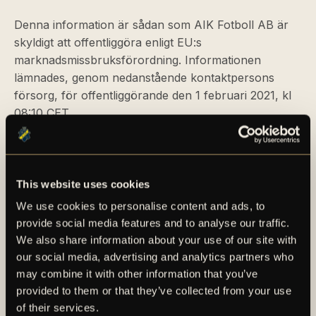
Denna information är sådan som AIK Fotboll AB är
skyldigt att offentliggöra enligt EU:s
marknadsmissbruksförordning. Informationen
lämnades, genom nedanstående kontaktpersons
försorg, för offentliggörande den 1 februari 2021, kl
08:10 CET
This website uses cookies
We use cookies to personalise content and ads, to
provide social media features and to analyse our traffic.
We also share information about your use of our site with
our social media, advertising and analytics partners who
AIK – SEDAN 1891
may combine it with other information that you’ve
provided to them or that they’ve collected from your use
AIK Fotboll AB bedriver AIK Fotbollsförenings
of their services.