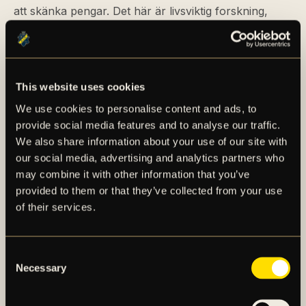
att skänka pengar. Det här är livsviktig forskning,
säger Kristina Sparreljung, generalsekreterare för
Hjärt-Lungfonden.
– Först och främst vill jag bara ta tillfället i akt och
This website uses cookies
säga hur glada vi är över att ha stärkt vårt redan
We use cookies to personalise content and ads, to
fantastiska samarbete ännu mer. Idén med att
provide social media features and to analyse our traffic.
formalisera vårt samarbete bygger mycket på att det
We also share information about your use of our site with
blir lättare för oss som klubb att fokusera våra
our social media, advertising and analytics partners who
insamlingar och kampanjer till ett och samma ställe.
may combine it with other information that you’ve
Hjärt-Lungfonden betyder mycket för oss med den
provided to them or that they’ve collected from your use
historia vi har tillsammans så det känns helt rätt,
of their services.
säger AIK Fotbolls Vice klubbdirektör/VD Fredrik
Söderberg.
Consent
Necessary
Selection