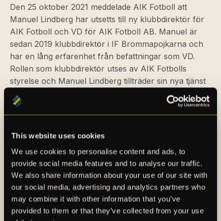
Den 25 oktober 2021 meddelade AIK Fotboll att
Manuel Lindberg har utsetts till ny klubbdirektör för
AIK Fotboll och VD för AIK Fotboll AB. Manuel är
sedan 2019 klubbdirektör i IF Brommapojkarna och
har en lång erfarenhet från befattningar som VD.
Rollen som klubbdirektör utses av AIK Fotbolls
styrelse och Manuel Lindberg tillträder sin nya tjänst
under det första kvartalet 2022.
This website uses cookies
We use cookies to personalise content and ads, to
provide social media features and to analyse our traffic.
We also share information about your use of our site with
our social media, advertising and analytics partners who
may combine it with other information that you’ve
AIK – SEDAN 1891
provided to them or that they’ve collected from your use