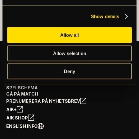
OM AIK FOTBOLL AB
AIK FOTBOLLSFÖRENING
Show details
Allow all
Allow selection
BILJETTER
Deny
ÅRSKORT
NYHETER
SPELSCHEMA
GÅ PÅ MATCH
PRENUMERERA PÅ NYHETSBREV
AIK+
AIK SHOP
ENGLISH INFO