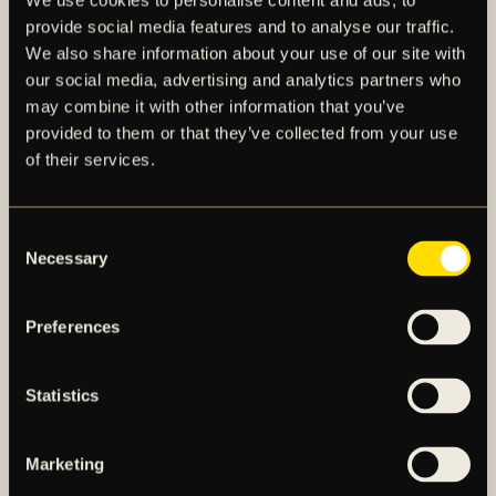
We use cookies to personalise content and ads, to
För fullständig rapport, se bifogad PDF-fil.
provide social media features and to analyse our traffic.
We also share information about your use of our site with
our social media, advertising and analytics partners who
may combine it with other information that you’ve
provided to them or that they’ve collected from your use
of their services.
Consent
Necessary
Selection
AIK – SEDAN 1891
Preferences
AIK Fotboll AB bedriver AIK Fotbollsförenings
elitfotbollsverksamhet genom ett herrlag och ett
damlag. Herrlaget spelar i Allsvenskan och damlaget
Statistics
spelar i OBOS Damallsvenskan. AIK Fotboll AB är
noterat på NGM Nordic Growth Market Stockholm.
Marketing