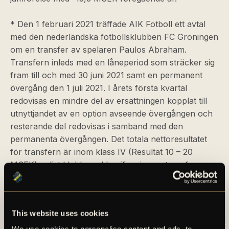
* Den 1 februari 2021 träffade AIK Fotboll ett avtal
med den nederländska fotbollsklubben FC Groningen
om en transfer av spelaren Paulos Abraham.
Transfern inleds med en låneperiod som sträcker sig
fram till och med 30 juni 2021 samt en permanent
övergång den 1 juli 2021. I årets första kvartal
redovisas en mindre del av ersättningen kopplat till
utnyttjandet av en option avseende övergången och
resterande del redovisas i samband med den
permanenta övergången. Det totala nettoresultatet
för transfern är inom klass IV (Resultat 10 – 20
MSEK) enligt klubbens klassificering av transfers.
* AIK Fotbolls herrlag slutade på andra plats i sin
kvalgrupp i Svenska cupens gruppspel och är
This website uses cookies
därmed utslaget ur cupen.