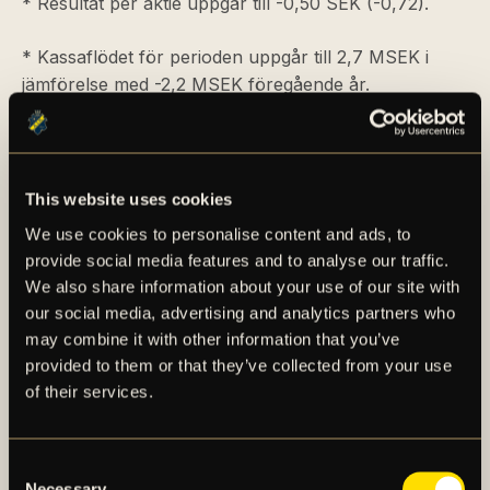
* Resultat per aktie uppgår till -0,50 SEK (-0,72).
* Kassaflödet för perioden uppgår till 2,7 MSEK i
jämförelse med -2,2 MSEK föregående år.
* 1 februari träffade AIK Fotboll ett avtal med
nederländska FC Groningen om en transfer av
Paulos Abraham. Transfern inleds med en låneperiod
This website uses cookies
fram till och med 30 juni och därefter genomförs en
We use cookies to personalise content and ads, to
permanent övergång den 1 juli 2021. Under årets
provide social media features and to analyse our traffic.
första halvår redovisas en mindre del av ersättningen
We also share information about your use of our site with
kopplat till utnyttjandet av en option avseende
our social media, advertising and analytics partners who
övergången som intäkt och resterande del redovisas i
may combine it with other information that you’ve
samband med den permanenta övergången. Det
provided to them or that they’ve collected from your use
totala nettoresultatet för transfern är nivå med klass
of their services.
IV (Resultat 10 – 20 MSEK) enligt klubbens
klassificering av transfers.
Consent
Necessary