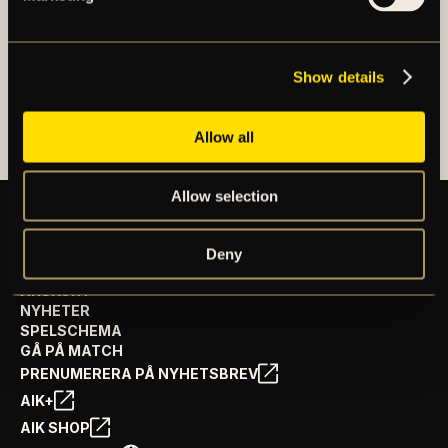
OM AIK FOTBOLL AB
Show details
AIK FOTBOLLSFÖRENING
Allow all
Allow selection
Deny
BILJETTER
ÅRSKORT
NYHETER
SPELSCHEMA
GÅ PÅ MATCH
PRENUMERERA PÅ NYHETSBREV
AIK+
AIK SHOP