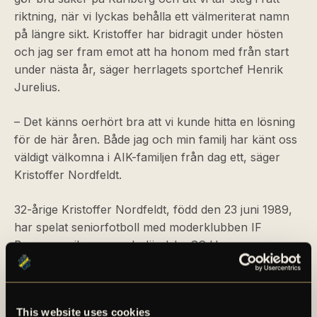
riktning, när vi lyckas behålla ett välmeriterat namn
på längre sikt. Kristoffer har bidragit under hösten
och jag ser fram emot att ha honom med från start
under nästa år, säger herrlagets sportchef Henrik
Jurelius.
– Det känns oerhört bra att vi kunde hitta en lösning
för de här åren. Både jag och min familj har känt oss
väldigt välkomna i AIK-familjen från dag ett, säger
Kristoffer Nordfeldt.
32-årige Kristoffer Nordfeldt, född den 23 juni 1989,
har spelat seniorfotboll med moderklubben IF
Brommapojkarna, nederländska SC Heerenveen,
walesiska Swansea City AFC och turkiska
Gençlerbirliği SK innan han i augusti 2021 skrev på
för AIK Fotboll.
This website uses cookies