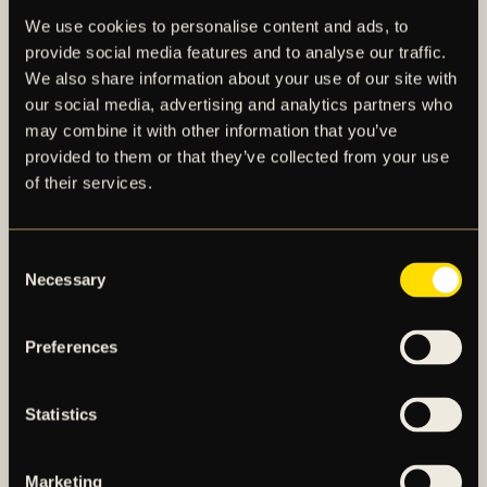
För en längre faktapresentation av Kristoffer
We use cookies to personalise content and ads, to
Nordfeldt, se det bifogade materialet i detta
provide social media features and to analyse our traffic.
pressmeddelande.
We also share information about your use of our site with
our social media, advertising and analytics partners who
may combine it with other information that you’ve
provided to them or that they’ve collected from your use
of their services.
Consent
Necessary
Selection
AIK – SEDAN 1891
Preferences
AIK Fotboll AB bedriver AIK Fotbollsförenings
elitfotbollsverksamhet genom ett herrlag och ett
Statistics
damlag. Herrlaget spelar i Allsvenskan och damlaget
spelar i OBOS Damallsvenskan. AIK Fotboll AB är
Marketing
noterat på NGM Nordic Growth Market Stockholm.