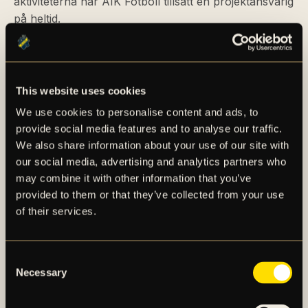
aktiviteterna har AIK Fotboll tillsatt en projektansvarig
på heltid.
Jessica Liljegren, verksamhetschef på Kry
Vårdcentral Gallerian:
– Vi vet att regelbunden fysisk aktivitet hos barn och
This website uses cookies
unga, ger en mängd positiva fysiska såväl som
We use cookies to personalise content and ads, to
psykiska hälsoeffekter. Samtidigt visar forskning att
provide social media features and to analyse our traffic.
många barn och unga rör på sig alldeles för lite idag
We also share information about your use of our site with
vilket bland annat kan leda till ökad övervikt och
our social media, advertising and analytics partners who
fetma. Därför känns det här initiativet väldigt viktigt
may combine it with other information that you’ve
och roligt där förhoppningen är att vi kan bidra till att
provided to them or that they’ve collected from your use
förbättra hälsan för dessa elever på ett lustfyllt sätt
.
of their services.
För mer eventuell information, klicka här.
Consent
Necessary
Selection