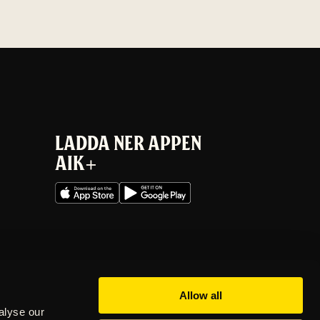
LADDA NER APPEN
AIK+
Allow all
alyse our