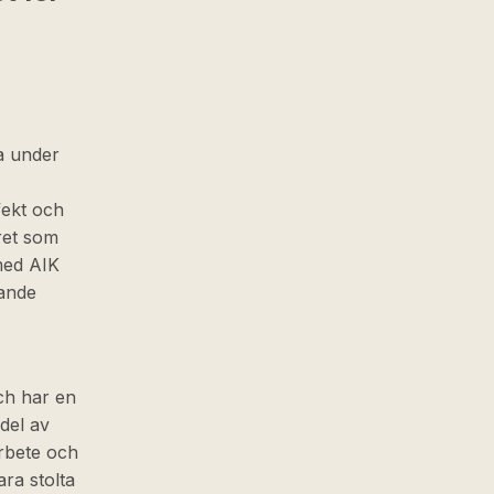
ja under
fekt och
året som
med AIK
rande
och har en
 del av
arbete och
ra stolta