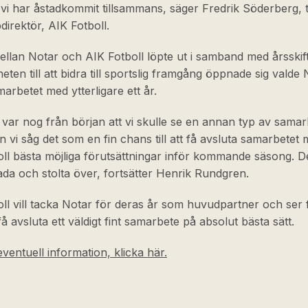
vi har åstadkommit tillsammans, säger Fredrik Söderberg, t
irektör, AIK Fotboll.
ellan Notar och AIK Fotboll löpte ut i samband med årsskif
heten till att bidra till sportslig framgång öppnade sig valde 
arbetet med ytterligare ett år.
var nog från början att vi skulle se en annan typ av samar
 vi såg det som en fin chans till att få avsluta samarbetet 
ll bästa möjliga förutsättningar inför kommande säsong. De
lada och stolta över, fortsätter Henrik Rundgren.
ll vill tacka Notar för deras år som huvudpartner och ser
få avsluta ett väldigt fint samarbete på absolut bästa sätt.
ventuell information, klicka här.