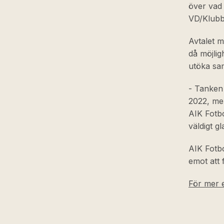
över vad 
VD/Klubbd
Avtalet m
då möjlig
utöka sam
- Tanken 
2022, men
AIK Fotbo
väldigt g
AIK Fotbo
emot att 
För mer e