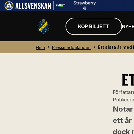
KÖP BILJETT
NYHE
Ett sista år med
Hem
Pressmeddelanden
E
Författar
Publicer
Notar
ett år
dock r