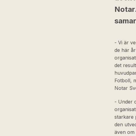
Notar
samar
- Vi är v
de här år
organisat
det result
huvudpart
Fotboll, 
Notar Sv
- Under 
organisat
starkare 
den utvec
även om v