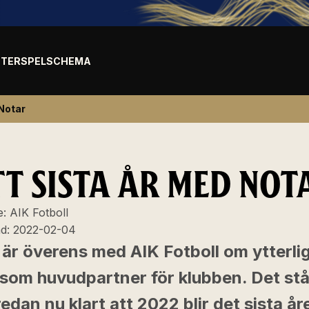
TER
SPELSCHEMA
 Notar
TT SISTA ÅR MED NOT
e:
AIK Fotboll
ad:
2022-02-04
 är överens med AIK Fotboll om ytterli
 som huvudpartner för klubben. Det stå
edan nu klart att 2022 blir det sista åre