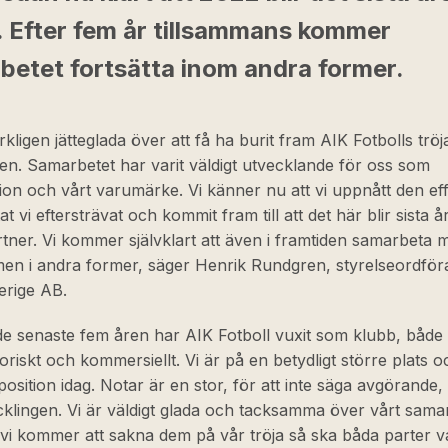
. Efter fem år tillsammans kommer
betet fortsätta inom andra former.
erkligen jätteglada över att få ha burit fram AIK Fotbolls trö
en. Samarbetet har varit väldigt utvecklande för oss som
ion och vårt varumärke. Vi känner nu att vi uppnått den ef
at vi eftersträvat och kommit fram till att det här blir sista 
ner. Vi kommer självklart att även i framtiden samarbeta 
men i andra former, säger Henrik Rundgren, styrelseordfö
erige AB.
de senaste fem åren har AIK Fotboll vuxit som klubb, både
oriskt och kommersiellt. Vi är på en betydligt större plats 
position idag. Notar är en stor, för att inte säga avgörande,
klingen. Vi är väldigt glada och tacksamma över vårt sam
i kommer att sakna dem på vår tröja så ska båda parter va