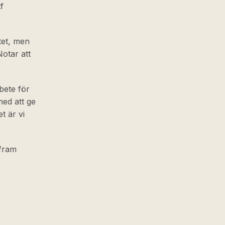
f
tet, men
Notar att
bete för
med att ge
t är vi
 fram