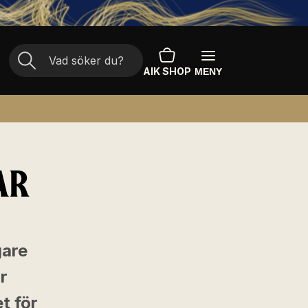
AIK SHOP
MENY
AR
gare
r
t för