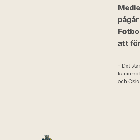
Medie
pågår 
Fotbo
att fö
– Det stä
kommenter
och Cisio