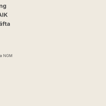
ing
AIK
äfta
via NGM