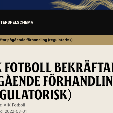
TER
SPELSCHEMA
äftar pågående förhandling (regulatorisk)
K FOTBOLL BEKRÄFTA
GÅENDE FÖRHANDLI
EGULATORISK)
e:
AIK Fotboll
ad:
2022-03-01