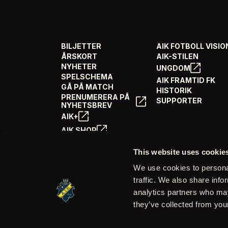
BILJETTER
AIK FOTBOLL VISIO
ÅRSKORT
AIK-STILEN
NYHETER
UNGDOM
SPELSCHEMA
AIK FRAMTID FK
GÅ PÅ MATCH
HISTORIK
PRENUMERERA PÅ
SUPPORTER
NYHETSBREV
AIK+
AIK SHOP
ENGLISH INFO
This website uses cookie
We use cookies to personal
traffic. We also share info
analytics partners who may
they’ve collected from your