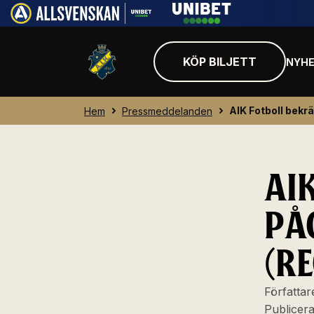
KÖP BILJETT
NYHE
AIK Fotboll bekr
Hem
Pressmeddelanden
AI
PÅ
(R
Författar
Publicer