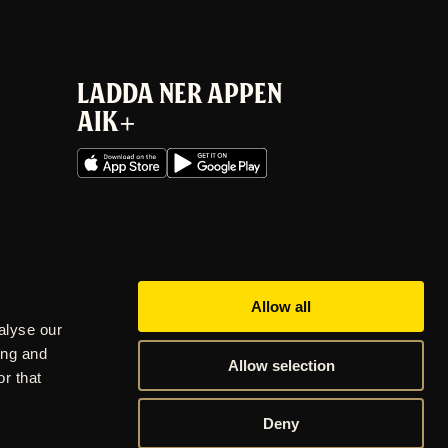
LADDA NER APPEN
AIK+
Allow all
alyse our
ing and
Allow selection
r that
Deny