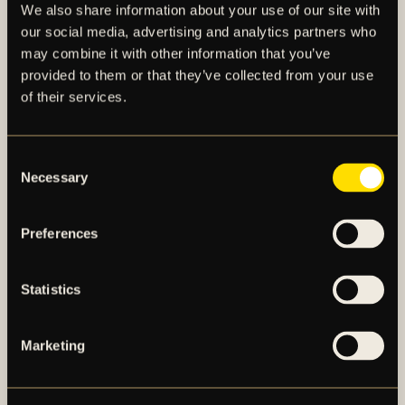
We also share information about your use of our site with
our social media, advertising and analytics partners who
may combine it with other information that you’ve
provided to them or that they’ve collected from your use
of their services.
AIK – SEDAN 1891
Consent
Necessary
Selection
AIK Fotboll AB bedriver AIK Fotbollsförenings
elitfotbollsverksamhet genom ett herrlag och ett
Preferences
damlag. Herrlaget spelar i Allsvenskan och damlaget
spelar i OBOS Damallsvenskan. AIK Fotboll AB är
Statistics
noterat på NGM Nordic Growth Market Stockholm.
Marketing
OM AIK FOTBOLL AB
AIK FOTBOLLSFÖRENING