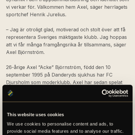
vi verkar för. Välkommen hem Axel, säger herrlagets
sportchef Henrik Jurelius.
– Jag är otroligt glad, motiverad och stolt över att få
representera Sveriges mäktigaste klubb. Jag hoppas
att vi får många framgångsrika år tillsammans, säger
Axel Björnström.
26-årige Axel ”Acke” Björnström, född den 10
september 1995 på Danderyds sjukhus har FC
Djursholm som moderklubb. Axel har sedan spelat
seniorfotboll med Vasalunds IF, IK Sirius FK och FK
Arsenal Tula.
För en längre faktapresentation av Axel Björnström,
This website uses cookies
se det bifogade materialet i detta pressmeddelande.
We use cookies to personalise content and ads, to
provide social media features and to analyse our traffic.