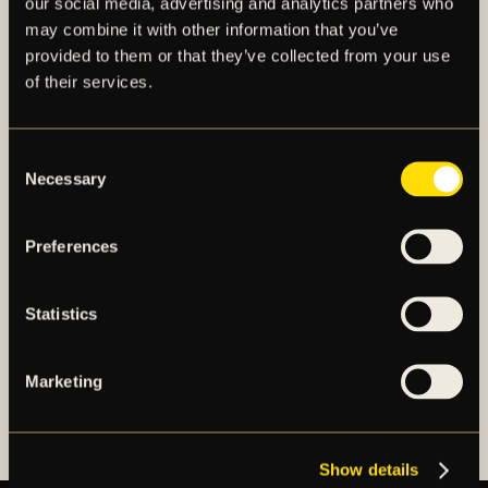
our social media, advertising and analytics partners who
may combine it with other information that you’ve
provided to them or that they’ve collected from your use
of their services.
AIK – SEDAN 1891
Consent
AIK Fotboll AB bedriver AIK Fotbollsförenings
Necessary
Selection
elitfotbollsverksamhet genom ett herrlag och ett
damlag. Herrlaget spelar i Allsvenskan och damlaget
Preferences
spelar i OBOS Damallsvenskan. AIK Fotboll AB är
noterat på NGM Nordic Growth Market Stockholm.
Statistics
OM AIK FOTBOLL AB
Marketing
AIK FOTBOLLSFÖRENING
Show details