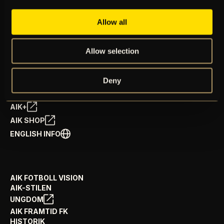
Allow all
BILJETTER
Allow selection
ÅRSKORT
NYHETER
SPELSCHEMA
Deny
GÅ PÅ MATCH
PRENUMERERA PÅ NYHETSBREV
AIK+
AIK SHOP
ENGLISH INFO
AIK FOTBOLL VISION
AIK-STILEN
UNGDOM
AIK FRAMTID FK
HISTORIK