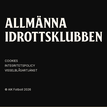
COOKIES
INTEGRITETSPOLICY
VISSELBLÅSARTJÄNST
© AIK Fotboll
2026