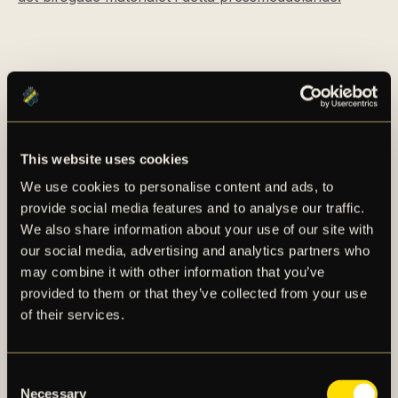
This website uses cookies
We use cookies to personalise content and ads, to
AIK – SEDAN 1891
provide social media features and to analyse our traffic.
We also share information about your use of our site with
AIK Fotboll AB bedriver AIK Fotbollsförenings
our social media, advertising and analytics partners who
elitfotbollsverksamhet genom ett herrlag och ett
may combine it with other information that you’ve
damlag. Herrlaget spelar i Allsvenskan och damlaget
provided to them or that they’ve collected from your use
spelar i OBOS Damallsvenskan. AIK Fotboll AB är
of their services.
noterat på NGM Nordic Growth Market Stockholm.
Consent
OM AIK FOTBOLL AB
Necessary
Selection