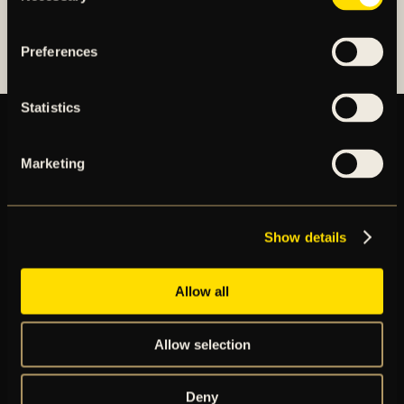
AIK FOTBOLLSFÖRENING
Preferences
Statistics
Marketing
BILJETTER
ÅRSKORT
NYHETER
SPELSCHEMA
Show details
GÅ PÅ MATCH
PRENUMERERA PÅ NYHETSBREV
Allow all
AIK+
AIK SHOP
ENGLISH INFO
Allow selection
Deny