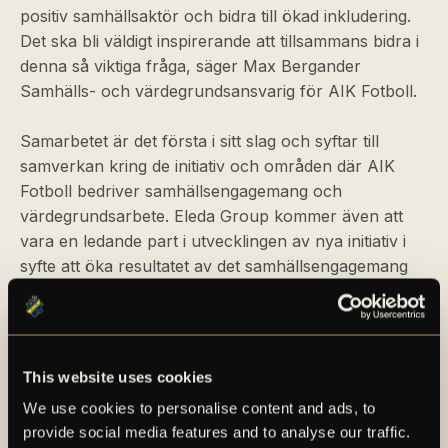
positiv samhällsaktör och bidra till ökad inkludering.
Det ska bli väldigt inspirerande att tillsammans bidra i
denna så viktiga fråga, säger Max Bergander
Samhälls- och värdegrundsansvarig för AIK Fotboll.
Samarbetet är det första i sitt slag och syftar till
samverkan kring de initiativ och områden där AIK
Fotboll bedriver samhällsengagemang och
värdegrundsarbete. Eleda Group kommer även att
vara en ledande part i utvecklingen av nya initiativ i
syfte att öka resultatet av det samhällsengagemang
som AIK Fotboll, genom fotbollen, har som del av
klubbens kärnverksamhet.
- Eleda Group har en stark tro på föreningslivets
This website uses cookies
goda kraft och vill stötta verksamheter som skapar
We use cookies to personalise content and ads, to
en trygg och glädjefull föreningsresa för flickor och
provide social media features and to analyse our traffic.
pojkar, säger Emilie Condrup Masior,