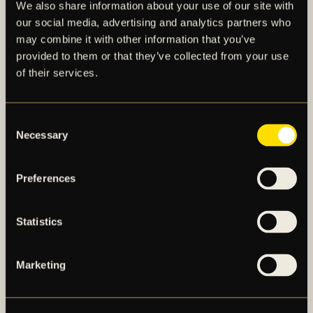
We also share information about your use of our site with
Kommunikations- och Hållbarhetschef hos Eleda
our social media, advertising and analytics partners who
Group.
may combine it with other information that you’ve
provided to them or that they’ve collected from your use
- Det är när vi samverkar som vi gör skillnad på
of their services.
riktigt. När offentlig sektor, föreningsliv och näringsliv
samverkar kan vi flytta människor från ett ställe till
ett bättre. Med goda vuxna i barn och ungdomars
Consent
vardag skapar vi en miljö där den unga utövaren blir
Necessary
Selection
sedd, uppmärksammad och stimulerad, säger
Ingemar Queckfeldt, Head of Sponsorship hos Eleda
Preferences
Group.
Samarbetet är initialt avtalat till och med den 31
Statistics
december 2024.
Marketing
För mer eventuell information, klicka här.