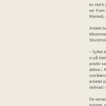
en stark 
ser fram 
Mamedi, 
Avtalet 
tillsamm
Stockhol
– Syftet 
vi på bäs
positiv s
aktiva i.
områdena 
arbetet p
skillnad 
De senas
bröstet, 