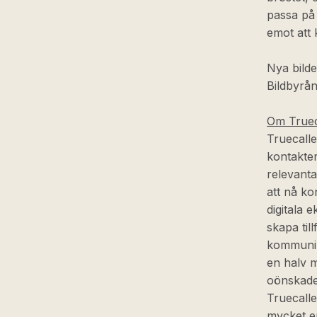
passa på 
emot att 
Nya bilde
Bildbyrån
Om Truec
Truecalle
kontakte
relevanta
att nå k
digitala 
skapa til
kommunik
en halv m
oönskade
Truecalle
mycket e