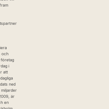
 fram
tspartner
iera
a och
 företag
dag i
r att
 dagliga
ddats ned
 miljarder
2009, är
ch en
ockholm