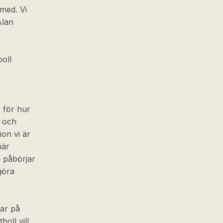
 med. Vi
Alan
oll
 för hur
g och
ion vi är
här
i påbörjar
göra
ar på
oll vill