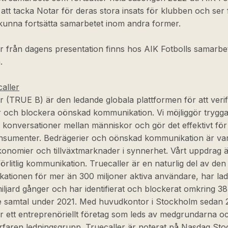
att tacka Notar för deras stora insats för klubben och ser
kunna fortsätta samarbetet inom andra former.
r från dagens presentation finns hos AIK Fotbolls samarbe
.
aller
r (TRUE B) är den ledande globala plattformen för att verif
r och blockera oönskad kommunikation. Vi möjliggör trygg
 konversationer mellan människor och gör det effektivt för
onsumenter. Bedrägerier och oönskad kommunikation är var
ekonomier och tillväxtmarknader i synnerhet. Vårt uppdrag ä
lförlitlig kommunikation. Truecaller är en naturlig del av den
ationen för mer än 300 miljoner aktiva användare, har la
iljard gånger och har identifierat och blockerat omkring 38
 samtal under 2021. Med huvudkontor i Stockholm sedan 
r ett entreprenöriellt företag som leds av medgrundarna o
rfaren ledningsgrupp. Truecaller är noterat på Nasdaq St