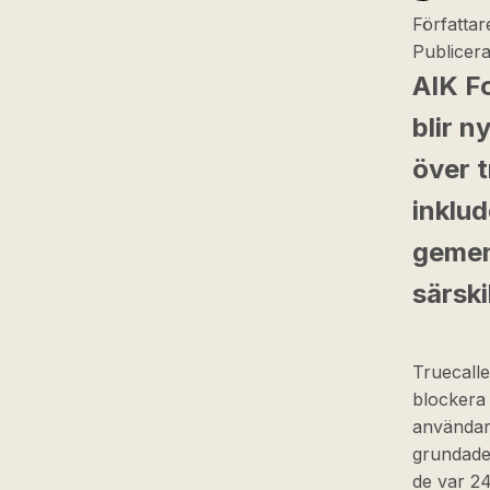
Författar
Publicer
AIK Fo
blir n
över 
inklu
gemen
särski
Truecalle
blockera
användar
grundade
de var 2