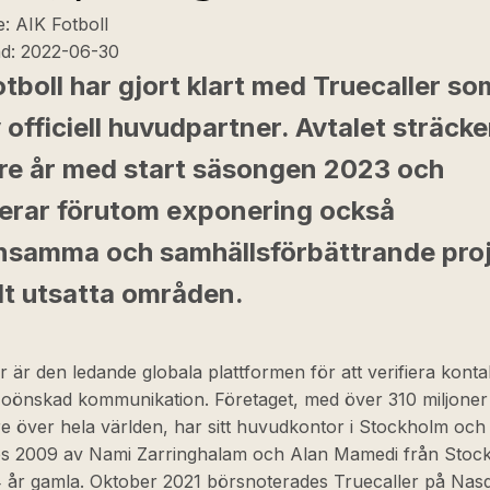
e:
AIK Fotboll
ad:
2022-06-30
tboll har gjort klart med Truecaller so
y officiell huvudpartner. Avtalet sträcke
tre år med start säsongen 2023 och
derar förutom exponering också
samma och samhällsförbättrande proj
lt utsatta områden.
r är den ledande globala plattformen för att verifiera kont
 oönskad kommunikation. Företaget, med över 310 miljoner 
e över hela världen, har sitt huvudkontor i Stockholm och
s 2009 av Nami Zarringhalam och Alan Mamedi från Stoc
4 år gamla. Oktober 2021 börsnoterades Truecaller på Nas