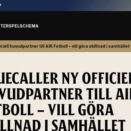
TER
SPELSCHEMA
ciell huvudpartner till AIK Fotboll – vill göra skillnad i samhället
UECALLER NY OFFICIE
VUDPARTNER TILL AI
TBOLL – VILL GÖRA
ILLNAD I SAMHÄLLET