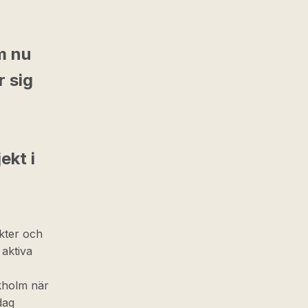
m nu
r sig
ekt i
akter och
aktiva
kholm när
daq