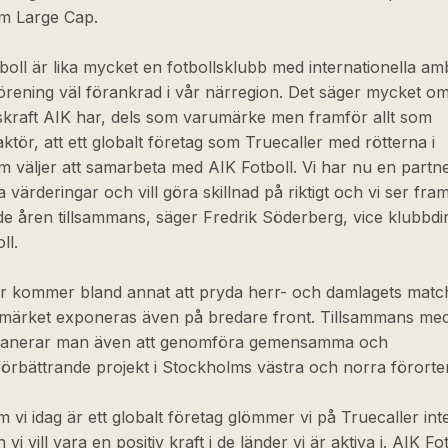
m Large Cap.
boll är lika mycket en fotbollsklubb med internationella am
örening väl förankrad i vår närregion. Det säger mycket o
skraft AIK har, dels som varumärke men framför allt som
ktör, att ett globalt företag som Truecaller med rötterna i
 väljer att samarbeta med AIK Fotboll. Vi har nu en partn
a värderingar och vill göra skillnad på riktigt och vi ser fr
 åren tillsammans, säger Fredrik Söderberg, vice klubbdi
ll.
er kommer bland annat att pryda herr- och damlagets matc
märket exponeras även på bredare front. Tillsammans me
planerar man även att genomföra gemensamma och
örbättrande projekt i Stockholms västra och norra förorter
 vi idag är ett globalt företag glömmer vi på Truecaller int
 vi vill vara en positiv kraft i de länder vi är aktiva i. AIK Fo