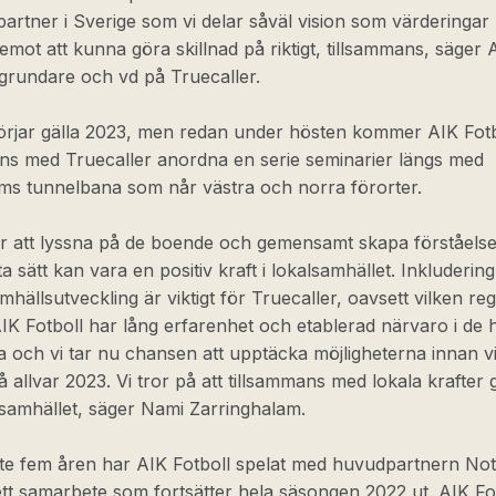
partner i Sverige som vi delar såväl vision som värderingar
emot att kunna göra skillnad på riktigt, tillsammans, säger 
grundare och vd på Truecaller.
börjar gälla 2023, men redan under hösten kommer AIK Fotb
ans med Truecaller anordna en serie seminarier längs med
ms tunnelbana som når västra och norra förorter.
är att lyssna på de boende och gemensamt skapa förståelse
ta sätt kan vara en positiv kraft i lokalsamhället. Inkluderin
amhällsutveckling är viktigt för Truecaller, oavsett vilken reg
 AIK Fotboll har lång erfarenhet och etablerad närvaro i de 
och vi tar nu chansen att upptäcka möjligheterna innan v
å allvar 2023. Vi tror på att tillsammans med lokala krafter 
i samhället, säger Nami Zarringhalam.
te fem åren har AIK Fotboll spelat med huvudpartnern Not
ett samarbete som fortsätter hela säsongen 2022 ut. AIK Fotb