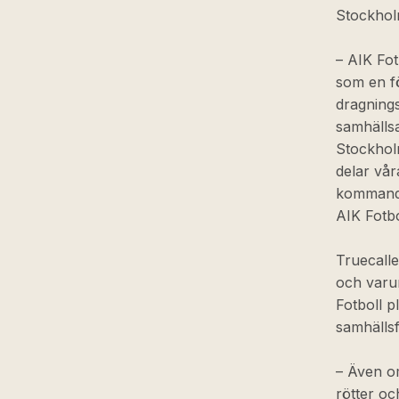
Stockhol
– AIK Fot
som en f
dragning
samhällsa
Stockholm
delar vår
kommande
AIK Fotbo
Truecall
och varu
Fotboll 
samhällsf
– Även om
rötter och