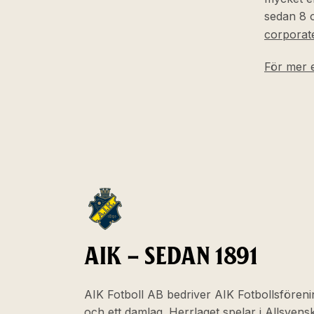
sedan 8 
corporate
För mer e
AIK – SEDAN 1891
AIK Fotboll AB bedriver AIK Fotbollsföreni
och ett damlag. Herrlaget spelar i Allsven