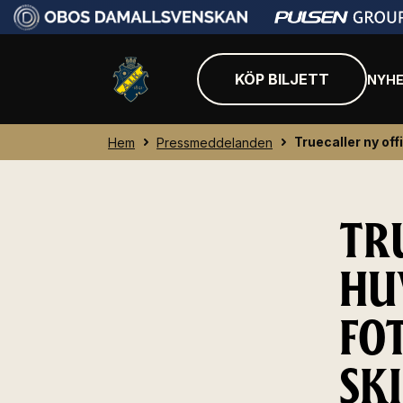
KÖP BILJETT
NYHE
Truecaller ny offi
Hem
Pressmeddelanden
TR
HU
FO
SK