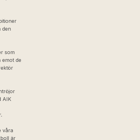
bitioner
m den
er som
am emot de
rektör
htröjor
d AIK
.
e våra
tboll är