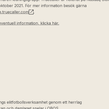
oktober 2021. För mer information besök gärna
.truecaller.com
.
ventuell information, klicka här.
ngs elitfotbollsverksamhet genom ett herrlag
skan och damlaget spelar i OBOS