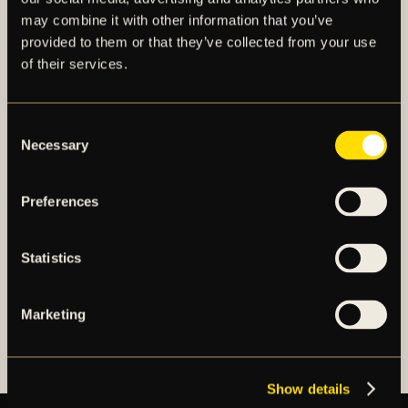
may combine it with other information that you’ve
provided to them or that they’ve collected from your use
of their services.
AIK – SEDAN 1891
Consent
AIK Fotboll AB bedriver AIK Fotbollsförenings
Necessary
Selection
elitfotbollsverksamhet genom ett herrlag och ett
damlag. Herrlaget spelar i Allsvenskan och damlaget
Preferences
spelar i OBOS Damallsvenskan. AIK Fotboll AB är
noterat på NGM Nordic Growth Market Stockholm.
Statistics
OM AIK FOTBOLL AB
AIK FOTBOLLSFÖRENING
Marketing
Show details