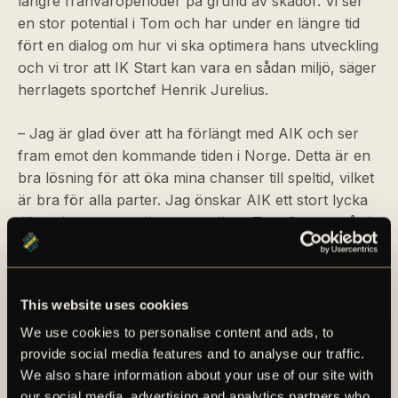
längre frånvaroperioder på grund av skador. Vi ser
en stor potential i Tom och har under en längre tid
fört en dialog om hur vi ska optimera hans utveckling
och vi tror att IK Start kan vara en sådan miljö, säger
herrlagets sportchef Henrik Jurelius.
– Jag är glad över att ha förlängt med AIK och ser
fram emot den kommande tiden i Norge. Detta är en
bra lösning för att öka mina chanser till speltid, vilket
är bra för alla parter. Jag önskar AIK ett stort lycka
till med resten av säsongen, säger Tom Strannegård.
För en längre faktapresentation av Tom Strannegård,
se det bifogade materialet i detta pressmeddelande.
This website uses cookies
We use cookies to personalise content and ads, to
provide social media features and to analyse our traffic.
We also share information about your use of our site with
our social media, advertising and analytics partners who