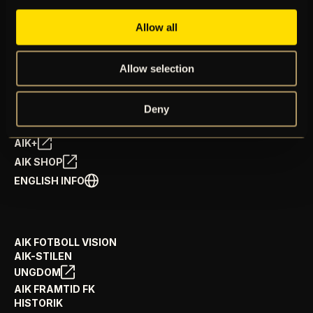
Allow all
BILJETTER
ÅRSKORT
Allow selection
NYHETER
SPELSCHEMA
GÅ PÅ MATCH
Deny
PRENUMERERA PÅ NYHETSBREV
AIK+
AIK SHOP
ENGLISH INFO
AIK FOTBOLL VISION
AIK-STILEN
UNGDOM
AIK FRAMTID FK
HISTORIK