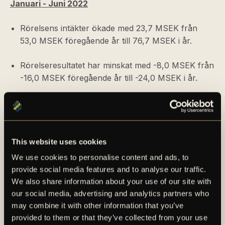
Januari - Juni 2022
Rörelsens intäkter ökade med 23,7 MSEK från
53,0 MSEK föregående år till 76,7 MSEK i år.
Rörelseresultatet har minskat med -8,0 MSEK från
-16,0 MSEK föregående år till -24,0 MSEK i år.
Rörelseresultatet fördelas mellan driftsresultat
-21,5 MSEK (-17,0) och transfernetto -2,5 MSEK
(+0,9).
This website uses cookies
Resultat per aktie uppgår till -0,88 SEK (-0,59).
We use cookies to personalise content and ads, to
provide social media features and to analyse our traffic.
Kassaflödet för perioden uppgår till -29,9 MSEK i
We also share information about your use of our site with
jämförelse med +2,7 MSEK föregående år.
our social media, advertising and analytics partners who
may combine it with other information that you’ve
Bolaget har i denna delårsrapport ändrat
provided to them or that they’ve collected from your use