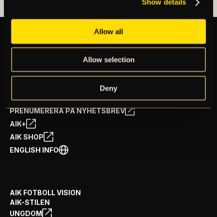
Show details
Allow all
Allow selection
BILJETTER
ÅRSKORT
NYHETER
Deny
SPELSCHEMA
GÅ PÅ MATCH
PRENUMERERA PÅ NYHETSBREV
AIK+
AIK SHOP
ENGLISH INFO
AIK FOTBOLL VISION
AIK-STILEN
UNGDOM