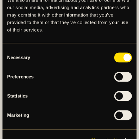
our social media, advertising and analytics partners who
may combine it with other information that you’ve
provided to them or that they’ve collected from your use
of their services.
AIK – SEDAN 1891
Consent
Necessary
Selection
AIK Fotboll AB bedriver AIK Fotbollsförenings
elitfotbollsverksamhet genom ett herrlag och ett
Preferences
damlag. Herrlaget spelar i Allsvenskan och damlaget
spelar i OBOS Damallsvenskan. AIK Fotboll AB är
noterat på NGM Nordic Growth Market Stockholm.
Statistics
Marketing
OM AIK FOTBOLL AB
AIK FOTBOLLSFÖRENING