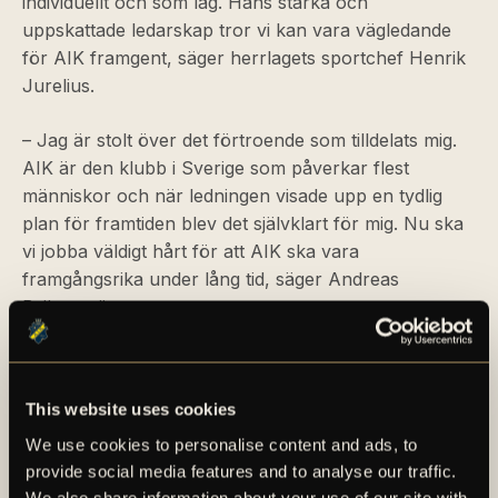
individuellt och som lag. Hans starka och
uppskattade ledarskap tror vi kan vara vägledande
för AIK framgent, säger herrlagets sportchef Henrik
Jurelius.
– Jag är stolt över det förtroende som tilldelats mig.
AIK är den klubb i Sverige som påverkar flest
människor och när ledningen visade upp en tydlig
plan för framtiden blev det självklart för mig. Nu ska
vi jobba väldigt hårt för att AIK ska vara
framgångsrika under lång tid, säger Andreas
Brännström.
För en längre
, se det bifogade
Andreas
faktapresentation
materialet i detta
Brännström
This website uses cookies
av
pressmeddelande.
We use cookies to personalise content and ads, to
provide social media features and to analyse our traffic.
We also share information about your use of our site with