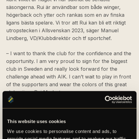
säsongerna. Rui är användbar som både winger,
högerback och ytter och rankas som en av finska
ligans bästa spelare. Vi tror att Rui kan bli ett riktigt
utropstecken i Allsvenskan 2023, säger Manuel
Lindberg, VD/Klubbdirektör och tf sportchef.
– I want to thank the club for the confidence and the
opportunity. I am very proud to sign for the biggest
club in Sweden and really look forward for the
challenge ahead with AIK. I can’t wait to play in front
of the supporters and wear the colors of this great
club, säger Rui Modesto.
För en längre faktapresentation av Rui Modesto, se
det bifogade materialet i detta pressmeddelande.
This website uses cookies
Nya bilder på Rui Modesto finns hos AIK Fotbolls
samarbetspartner Bildbyrån.
We use cookies to personalise content and ads, to
provide social media features and to analyse our traffic.