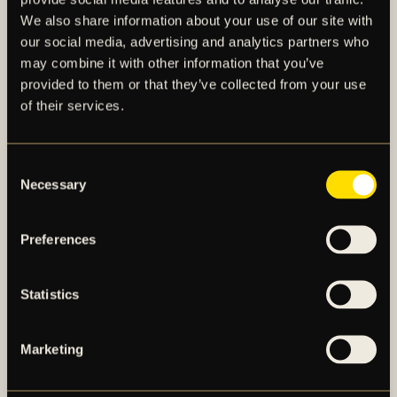
We also share information about your use of our site with
our social media, advertising and analytics partners who
may combine it with other information that you’ve
provided to them or that they’ve collected from your use
of their services.
Consent
AIK – SEDAN 1891
Necessary
Selection
AIK Fotboll AB bedriver AIK Fotbollsförenings
Preferences
elitfotbollsverksamhet genom ett herrlag och ett
damlag. Herrlaget spelar i Allsvenskan och damlaget
spelar i OBOS Damallsvenskan. AIK Fotboll AB är
Statistics
noterat på NGM Nordic Growth Market Stockholm.
Marketing
OM AIK FOTBOLL AB
AIK FOTBOLLSFÖRENING