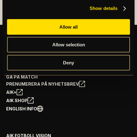
Show details
Allow all
Allow selection
BILJETTER
ÅRSKORT
Deny
NYHETER
SPELSCHEMA
GÅ PÅ MATCH
PRENUMERERA PÅ NYHETSBREV
AIK+
AIK SHOP
ENGLISH INFO
AIK FOTBOLL VISION