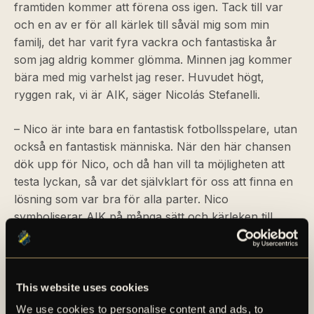
framtiden kommer att förena oss igen. Tack till var
och en av er för all kärlek till såväl mig som min
familj, det har varit fyra vackra och fantastiska år
som jag aldrig kommer glömma. Minnen jag kommer
bära med mig varhelst jag reser. Huvudet högt,
ryggen rak, vi är AIK, säger Nicolás Stefanelli.
– Nico är inte bara en fantastisk fotbollsspelare, utan
också en fantastisk människa. När den här chansen
dök upp för Nico, och då han vill ta möjligheten att
testa lyckan, så var det självklart för oss att finna en
lösning som var bra för alla parter. Nico
symboliserar AIK på många sätt och kärleken till
klubben är ömsesidig. Vi hoppas kunna hälsa honom
tillbaka till AIK i någon form i framtiden, säger
Manuel Lindberg, VD/klubbdirektör och tf sportchef.
This website uses cookies
För en längre faktapresentation av Nicolás Stefanelli,
We use cookies to personalise content and ads, to