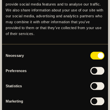
se det bifogade materialet i detta pressmeddelande.
provide social media features and to analyse our traffic.
We also share information about your use of our site with
our social media, advertising and analytics partners who
may combine it with other information that you’ve
provided to them or that they’ve collected from your use
of their services.
Consent
Necessary
AIK – SEDAN 1891
Selection
AIK Fotboll AB bedriver AIK Fotbollsförenings
Preferences
elitfotbollsverksamhet genom ett herrlag och ett
damlag. Herrlaget spelar i Allsvenskan och damlaget
Statistics
spelar i OBOS Damallsvenskan. AIK Fotboll AB är
noterat på NGM Nordic Growth Market Stockholm.
Marketing