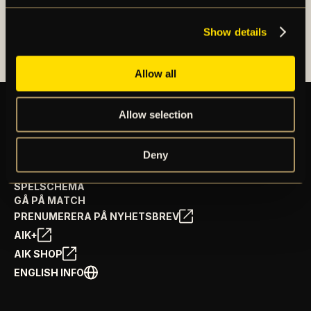
OM AIK FOTBOLL AB
AIK FOTBOLLSFÖRENING
Show details
Allow all
Allow selection
BILJETTER
Deny
ÅRSKORT
NYHETER
SPELSCHEMA
GÅ PÅ MATCH
PRENUMERERA PÅ NYHETSBREV
AIK+
AIK SHOP
ENGLISH INFO