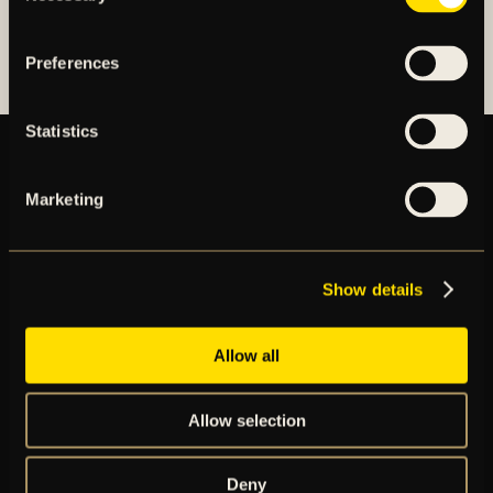
AIK FOTBOLLSFÖRENING
Preferences
Statistics
Marketing
BILJETTER
ÅRSKORT
NYHETER
SPELSCHEMA
Show details
GÅ PÅ MATCH
PRENUMERERA PÅ NYHETSBREV
Allow all
AIK+
AIK SHOP
ENGLISH INFO
Allow selection
Deny