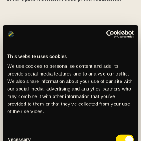
This website uses cookies
We use cookies to personalise content and ads, to
AIK – SEDAN 1891
provide social media features and to analyse our traffic.
We also share information about your use of our site with
AIK Fotboll AB bedriver AIK Fotbollsförenings
our social media, advertising and analytics partners who
elitfotbollsverksamhet genom ett herrlag och ett
may combine it with other information that you’ve
damlag. Herrlaget spelar i Allsvenskan och damlaget
provided to them or that they’ve collected from your use
spelar i OBOS Damallsvenskan. AIK Fotboll AB är
of their services.
noterat på NGM Nordic Growth Market Stockholm.
Consent
OM AIK FOTBOLL AB
Necessary
Selection