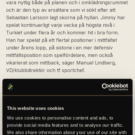
vara nyttig både på planen och i omklädningsrummet
och är den typ av ersättare som vi sökt efter att
Sebastian Larsson lagt skorna på hyllan. Jimmy har
spelat kontinuerligt varje vecka på högsta nivå i
Turkiet under flera år och kommer hit i bra form.
Han har spelat på ett flertal positioner i mittfältet
under årens lopp, på sistone i en mer defensiv
mittfältsposition som spelfördelare, men också
vikarierat som mittback, säger Manuel Lindberg,
VD/klubbdirektör och tf sportchef.
För en längre faktapresentation av Jimmy Durmaz,
se det bifogade materialet i detta pressmeddelande.
Nya bilder på Jimmy Durmaz finns hos AIK Fotbolls
samarbetspartner Bildbyrån.
This website uses cookies
We use cookies to personalise content and ads, to
provide social media features and to analyse our traffic.
We also share information about your use of our site with