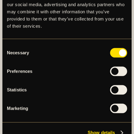
our social media, advertising and analytics partners who
may combine it with other information that you’ve
provided to them or that they’ve collected from your use
of their services.
AIK – SEDAN 1891
Consent
Necessary
Selection
AIK Fotboll AB bedriver AIK Fotbollsförenings
elitfotbollsverksamhet genom ett herrlag och ett
damlag. Herrlaget spelar i Allsvenskan och damlaget
Preferences
spelar i OBOS Damallsvenskan. AIK Fotboll AB är
noterat på NGM Nordic Growth Market Stockholm.
Statistics
OM AIK FOTBOLL AB
Marketing
AIK FOTBOLLSFÖRENING
Show details