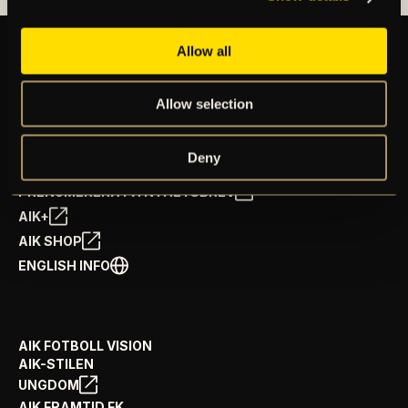
Allow all
BILJETTER
Allow selection
ÅRSKORT
NYHETER
SPELSCHEMA
Deny
GÅ PÅ MATCH
PRENUMERERA PÅ NYHETSBREV
AIK+
AIK SHOP
ENGLISH INFO
AIK FOTBOLL VISION
AIK-STILEN
UNGDOM
AIK FRAMTID FK