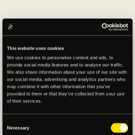
This website uses cookies
AIK – SEDAN 1891
We use cookies to personalise content and ads, to
provide social media features and to analyse our traffic.
AIK Fotboll AB bedriver AIK Fotbollsförenings
We also share information about your use of our site with
elitfotbollsverksamhet genom ett herrlag och ett
our social media, advertising and analytics partners who
damlag. Herrlaget spelar i Allsvenskan och damlaget
may combine it with other information that you’ve
spelar i OBOS Damallsvenskan. AIK Fotboll AB är
provided to them or that they’ve collected from your use
noterat på NGM Nordic Growth Market Stockholm.
of their services.
Consent
OM AIK FOTBOLL AB
Necessary
AIK FOTBOLLSFÖRENING
Selection