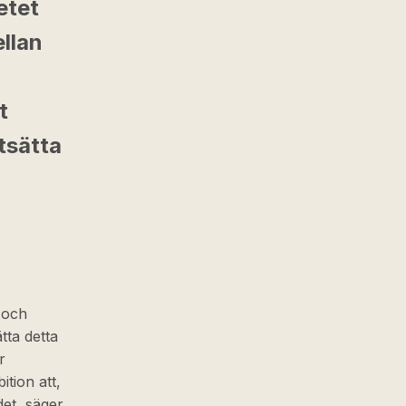
etet
ellan
t
tsätta
 och
tta detta
r
tion att,
det, säger