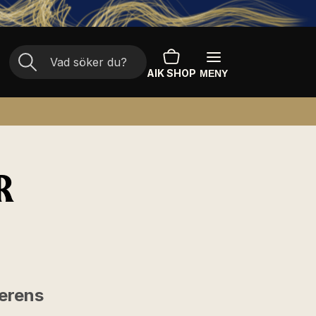
AIK SHOP
MENY
R
verens