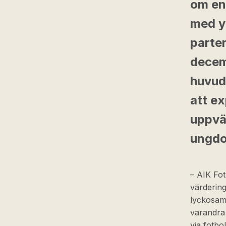
om en
med yt
parter
decem
huvudp
att e
uppvä
ungdo
– AIK Fot
värdering
lyckosamm
varandra 
via fotbo