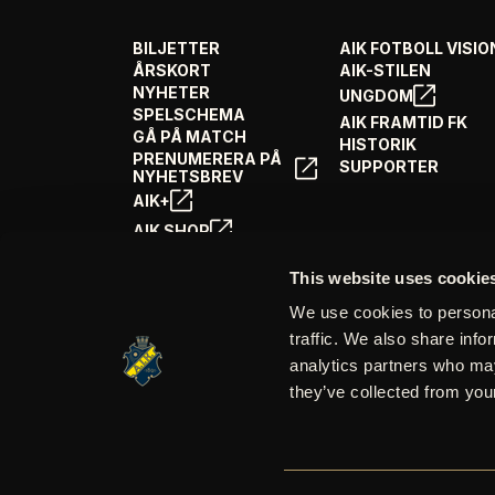
BILJETTER
AIK FOTBOLL VISIO
ÅRSKORT
AIK-STILEN
NYHETER
UNGDOM
SPELSCHEMA
AIK FRAMTID FK
GÅ PÅ MATCH
HISTORIK
PRENUMERERA PÅ
SUPPORTER
NYHETSBREV
AIK+
AIK SHOP
ENGLISH INFO
This website uses cookie
We use cookies to personal
traffic. We also share info
analytics partners who may
they’ve collected from your