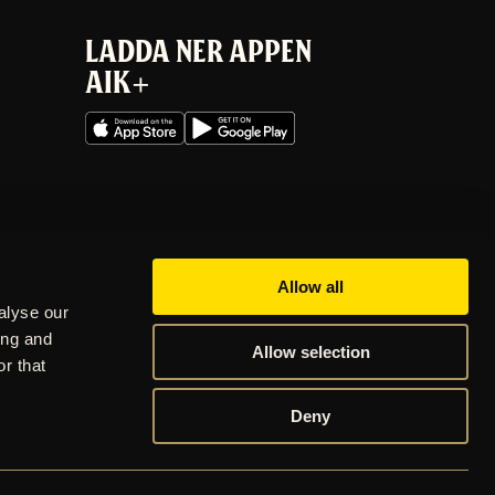
LADDA NER APPEN
AIK+
Allow all
alyse our
ing and
Allow selection
r that
Deny