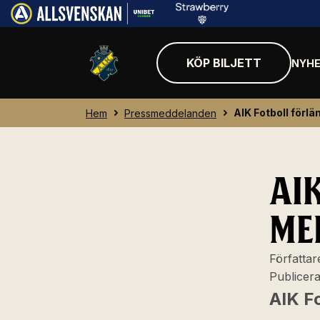
KÖP BILJETT
NYHE
AIK Fotboll förl
Hem
Pressmeddelanden
AI
ME
Författar
Publicer
AIK F