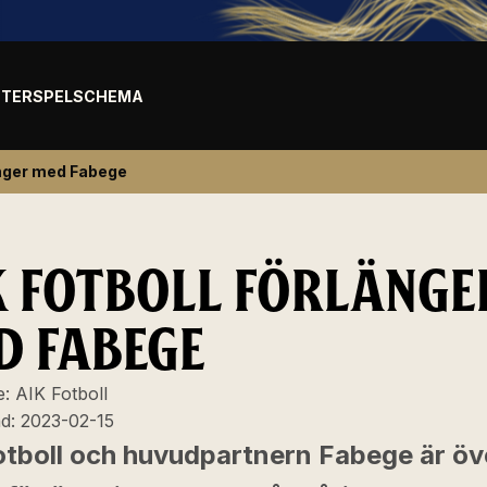
TER
SPELSCHEMA
änger med Fabege
K FOTBOLL FÖRLÄNGE
D FABEGE
e:
AIK Fotboll
ad:
2023-02-15
otboll och huvudpartnern Fabege är ö