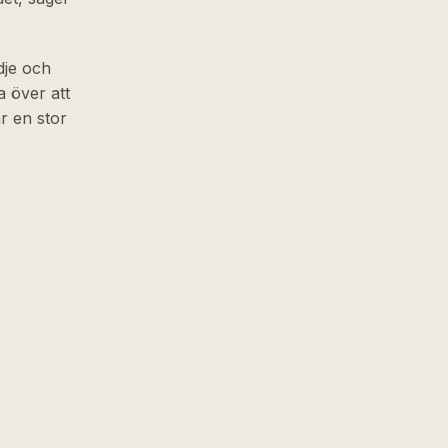
dje och
a över att
är en stor