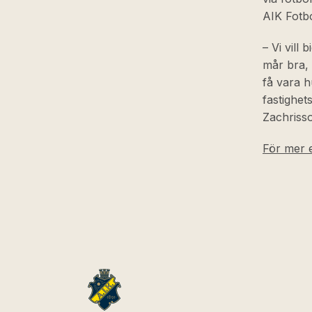
AIK Fotbo
– Vi vill
mår bra, 
få vara h
fastighet
Zachrisso
För mer e