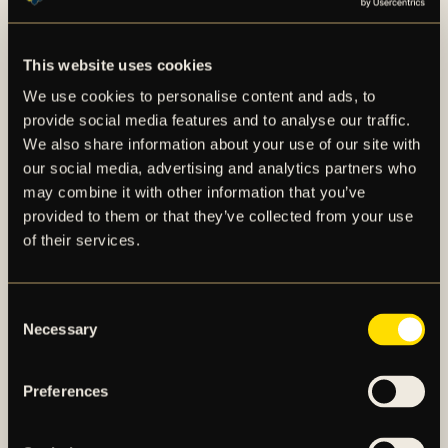
vår verksamhet, och det är vår roll att göra vårt
yttersta för att fostra dem till bra spelare men också
This website uses cookies
bra människor. AIK-stilen handlar om att visa respekt
mot alla, bete sig schysst och inkluderande, och göra
We use cookies to personalise content and ads, to
sitt bästa både på och utanför plan, säger Tobias
provide social media features and to analyse our traffic.
Larsson, kommunikationschef på AIK Fotboll.
We also share information about your use of our site with
our social media, advertising and analytics partners who
För en längre presentation av cuptröjan, se det
may combine it with other information that you’ve
bifogade materialet i detta pressmeddelande.
provided to them or that they’ve collected from your use
of their services.
Consent
Necessary
Selection
Preferences
AIK – SEDAN 1891