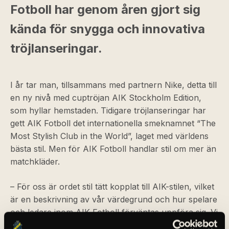
Fotboll har genom åren gjort sig
kända för snygga och innovativa
tröjlanseringar.
I år tar man, tillsammans med partnern Nike, detta till
en ny nivå med cuptröjan AIK Stockholm Edition,
som hyllar hemstaden. Tidigare tröjlanseringar har
gett AIK Fotboll det internationella smeknamnet “The
Most Stylish Club in the World”, laget med världens
bästa stil. Men för AIK Fotboll handlar stil om mer än
matchkläder.
– För oss är ordet stil tätt kopplat till AIK-stilen, vilket
är en beskrivning av vår värdegrund och hur spelare
och ledare inom AIK Fotboll förväntas uppföra sig. Vi
har hand om oerhört många barn och ungdomar i