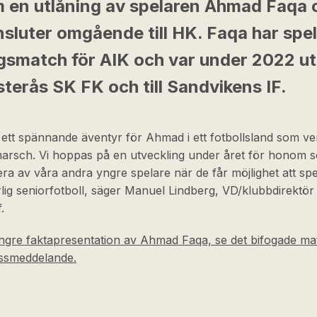
 en utlåning av spelaren Ahmad Faqa 
sluter omgående till HK. Faqa har spe
ngsmatch för AIK och var under 2022 u
ästerås SK FK och till Sandvikens IF.
r ett spännande äventyr för Ahmad i ett fotbollsland som ve
arsch. Vi hoppas på en utveckling under året för honom s
lera av våra andra yngre spelare när de får möjlighet att sp
lig seniorfotboll, säger Manuel Lindberg, VD/klubbdirektör
.
ngre faktapresentation av Ahmad Faqa, se det bifogade mate
essmeddelande.