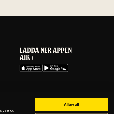
LADDA NER APPEN
AIK+
Allow all
alyse our