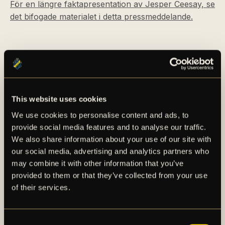
För en längre faktapresentation av Jesper Ceesay, se
det bifogade materialet i detta pressmeddelande.
This website uses cookies
We use cookies to personalise content and ads, to
AIK – SEDAN 1891
provide social media features and to analyse our traffic.
We also share information about your use of our site with
our social media, advertising and analytics partners who
AIK Fotboll AB bedriver AIK Fotbollsförenings
may combine it with other information that you’ve
elitfotbollsverksamhet genom ett herrlag och ett
provided to them or that they’ve collected from your use
damlag. Herrlaget spelar i Allsvenskan och damlaget
of their services.
spelar i OBOS Damallsvenskan. AIK Fotboll AB är
noterat på NGM Nordic Growth Market Stockholm.
Consent