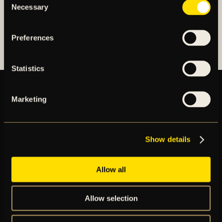
Necessary
Selection
OM AIK FOTBOLL AB
AIK FOTBOLLSFÖRENING
Preferences
Statistics
Marketing
BILJETTER
ÅRSKORT
NYHETER
Show details
SPELSCHEMA
GÅ PÅ MATCH
PRENUMERERA PÅ NYHETSBREV
Allow all
AIK+
AIK SHOP
Allow selection
ENGLISH INFO