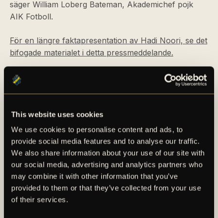
säger William Loberg Bateman, Akademichef pojk
AIK Fotboll.
För en längre faktapresentation av Hadi Noori, se det
bifogade materialet i detta pressmeddelande.
This website uses cookies
We use cookies to personalise content and ads, to
provide social media features and to analyse our traffic.
We also share information about your use of our site with
AIK – SEDAN 1891
our social media, advertising and analytics partners who
may combine it with other information that you’ve
AIK Fotboll AB bedriver AIK Fotbollsförenings
provided to them or that they’ve collected from your use
elitfotbollsverksamhet genom ett herrlag och ett
of their services.
damlag. Herrlaget spelar i Allsvenskan och damlaget