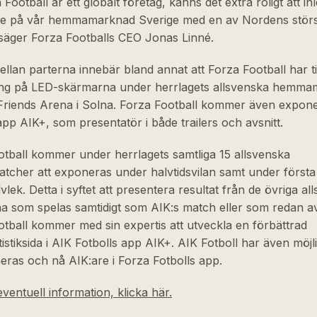
Football är ett globalt företag, känns det extra roligt att in
e på vår hemmamarknad Sverige med en av Nordens störs
 säger Forza Footballs CEO Jonas Linné.
ellan parterna innebär bland annat att Forza Football har til
ng på LED-skärmarna under herrlagets allsvenska hemma
Friends Arena i Solna. Forza Football kommer även expone
app AIK+, som presentatör i både trailers och avsnitt.
tball kommer under herrlagets samtliga 15 allsvenska
cher att exponeras under halvtidsvilan samt under första
vlek. Detta i syftet att presentera resultat från de övriga al
a som spelas samtidigt som AIK:s match eller som redan av
tball kommer med sin expertis att utveckla en förbättrad
istiksida i AIK Fotbolls app AIK+. AIK Fotboll har även möjl
eras och nå AIK:are i Forza Fotbolls app.
ventuell information, klicka här.