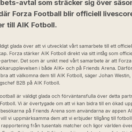
bets-avtal som sträcker sig över säs
är Forza Football blir officiell livescor
r till AIK Fotboll.
ldigt glada över att vi utvecklat vårt samarbete till ett officiel
ap. Forza stärker AIK Fotboll direkt via sitt intåg som officie
-partner. Det som är unikt med vårt samarbete är att Forz
sökarupplevelsen i både AIK+ och på Friends Arena. Därfö
 bra att välkomna dem till AIK Fotboll, säger Johan Westin,
ngschef B2B på AIK Fotboll.
ootball är väldigt glada och förväntansfulla över detta par
otboll. Vi är övertygade om att vi kan bidra till en ökad up
l besökarna på Friends Arena som användarna av appen A
 vill vi uppmärksamma dem att vi erbjuder tillgång till fotbol
rapportering från tusentals matcher och ligor världen öve