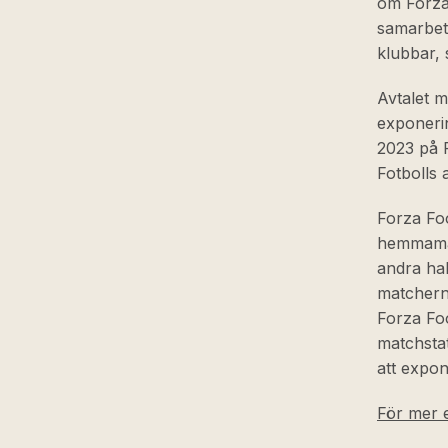
om Forza 
samarbet
klubbar,
Avtalet m
exponeri
2023 på 
Fotbolls 
Forza Foo
hemmamat
andra hal
matchern
Forza Foo
matchstat
att expon
För mer e