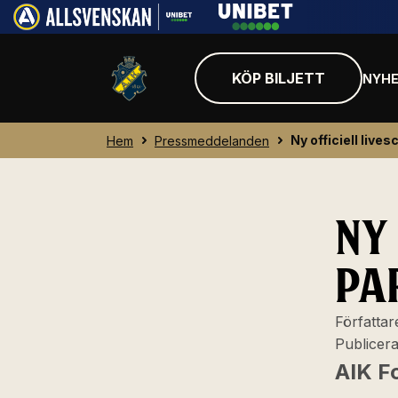
KÖP BILJETT
NYHE
Ny officiell live
Hem
Pressmeddelanden
NY 
PA
Författar
Publicer
AIK Fo