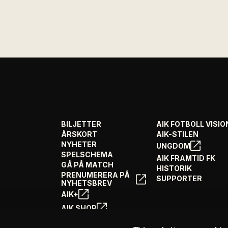
BILJETTER
AIK FOTBOLL VISIO
ÅRSKORT
AIK-STILEN
NYHETER
UNGDOM
SPELSCHEMA
AIK FRAMTID FK
GÅ PÅ MATCH
HISTORIK
PRENUMERERA PÅ
SUPPORTER
NYHETSBREV
AIK+
AIK SHOP
ENGLISH INFO