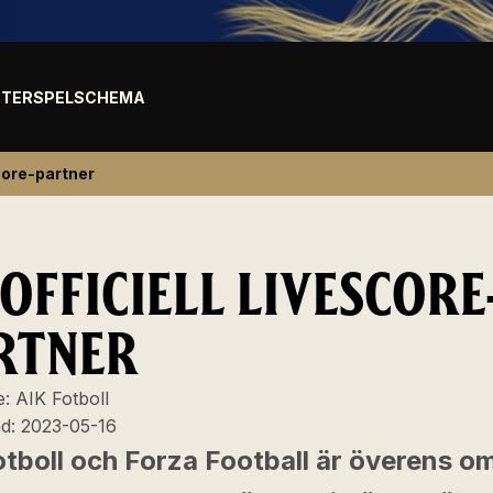
TER
SPELSCHEMA
score-partner
OFFICIELL LIVESCORE
RTNER
e:
AIK Fotboll
ad:
2023-05-16
tboll och Forza Football är överens om