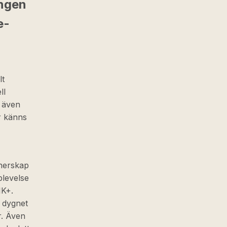
ongen
e-
lt
ll
a även
r känns
tnerskap
plevelse
IK+.
l dygnet
r. Även