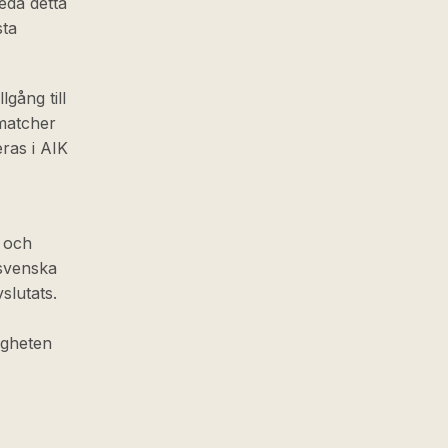
leda detta
ta
lgång till
matcher
ras i AIK
 och
lsvenska
slutats.
igheten