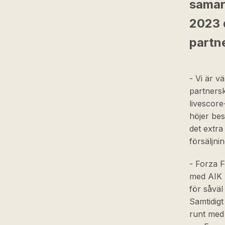
samar
2023 d
partne
- Vi är vä
partnersk
livescore
höjer be
det extra
försäljni
- Forza F
med AIK F
för såvä
Samtidigt
runt med 