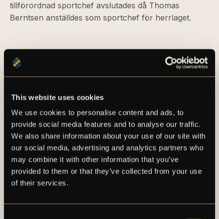
tillförordnad sportchef avslutades då Thomas
Berntsen anställdes som sportchef för herrlaget.
This website uses cookies
We use cookies to personalise content and ads, to
provide social media features and to analyse our traffic.
AIK – SEDAN 1891
We also share information about your use of our site with
our social media, advertising and analytics partners who
AIK Fotboll AB bedriver AIK Fotbollsförenings
may combine it with other information that you’ve
elitfotbollsverksamhet genom ett herrlag och ett
provided to them or that they’ve collected from your use
damlag. Herrlaget spelar i Allsvenskan och damlaget
of their services.
spelar i OBOS Damallsvenskan. AIK Fotboll AB är
noterat på NGM Nordic Growth Market Stockholm.
Consent