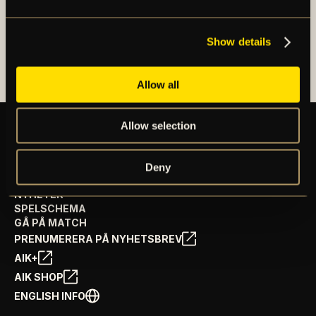
OM AIK FOTBOLL AB
AIK FOTBOLLSFÖRENING
Show details
Allow all
Allow selection
BILJETTER
Deny
ÅRSKORT
NYHETER
SPELSCHEMA
GÅ PÅ MATCH
PRENUMERERA PÅ NYHETSBREV
AIK+
AIK SHOP
ENGLISH INFO