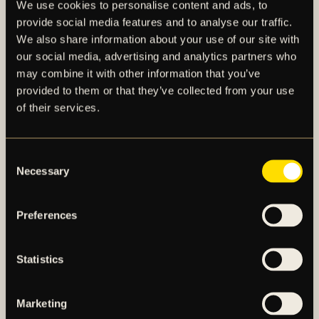
We use cookies to personalise content and ads, to
provide social media features and to analyse our traffic.
För mer eventuell information, klicka här.
We also share information about your use of our site with
our social media, advertising and analytics partners who
may combine it with other information that you’ve
provided to them or that they’ve collected from your use
of their services.
Consent
Necessary
Selection
AIK – SEDAN 1891
Preferences
AIK Fotboll AB bedriver AIK Fotbollsförenings
elitfotbollsverksamhet genom ett herrlag och ett
damlag. Herrlaget spelar i Allsvenskan och damlaget
Statistics
spelar i OBOS Damallsvenskan. AIK Fotboll AB är
noterat på NGM Nordic Growth Market Stockholm.
Marketing