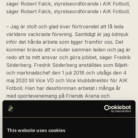
säger Robert Falck, styrelseordförande i AIK Fotboll,
säger Robert Falck, styrelseordförande i AIK Fotboll.
– Jag är stolt och glad över förtroendet att få leda
världens vackraste förening. Samtidigt är jag ödmjuk
inför det hårda arbete som ligger framför oss. Det
kommer krävas att vi sluter samman leden och jag är
redo att ta mitt ansvar och göra jobbet, säger Fredrik
Söderberg. Fredrik Söderberg anställdes som Biljett-
och marknadschef den 1 juli 2018 och utsågs den 4
maj 2020 till Vice VD och Vice klubbdirektör för AIK
Fotboll. Han har dessförinnan arbetat i många år
med sportevenemang på Friends Arena och
Stockholm Live. Han har även drivit eget företag
inom mediabranschen. Fredrik är utbildad inom
marknadsföring och har en internationell utbildning
inom Club Management. Fredrik tillträder tjänsten i
This website uses cookies
dag, den 26 juni 2023.