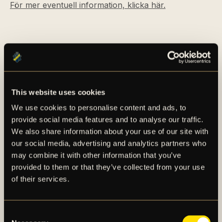
För mer eventuell information, klicka här.
This website uses cookies
We use cookies to personalise content and ads, to
AIK – SEDAN 1891
provide social media features and to analyse our traffic.
We also share information about your use of our site with
AIK Fotboll AB bedriver AIK Fotbollsförenings
our social media, advertising and analytics partners who
elitfotbollsverksamhet genom ett herrlag och ett
may combine it with other information that you’ve
damlag. Herrlaget spelar i Allsvenskan och damlaget
provided to them or that they’ve collected from your use
spelar i OBOS Damallsvenskan. AIK Fotboll AB är
of their services.
noterat på NGM Nordic Growth Market Stockholm.
Consent