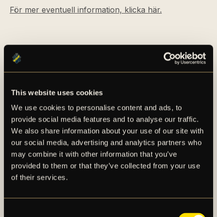
För mer eventuell information, klicka här.
This website uses cookies
We use cookies to personalise content and ads, to
AIK – SEDAN 1891
provide social media features and to analyse our traffic.
We also share information about your use of our site with
AIK Fotboll AB bedriver AIK Fotbollsförenings
our social media, advertising and analytics partners who
may combine it with other information that you’ve
elitfotbollsverksamhet genom ett herrlag och ett
provided to them or that they’ve collected from your use
damlag. Herrlaget spelar i Allsvenskan och damlaget
of their services.
spelar i OBOS Damallsvenskan. AIK Fotboll AB är
noterat på NGM Nordic Growth Market Stockholm.
Consent