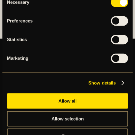
Necessary
Selection
OM AIK FOTBOLL AB
AIK FOTBOLLSFÖRENING
Preferences
Statistics
Marketing
BILJETTER
ÅRSKORT
NYHETER
Show details
SPELSCHEMA
GÅ PÅ MATCH
PRENUMERERA PÅ NYHETSBREV
Allow all
AIK+
AIK SHOP
Allow selection
ENGLISH INFO