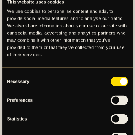
This website uses cookies
besked får därmed ingen ytterligare negativ
We use cookies to personalise content and ads, to
konsekvens för bolagets resultat eller ställning.
provide social media features and to analyse our traffic.
We also share information about your use of our site with
För mer eventuell information, klicka här.
our social media, advertising and analytics partners who
may combine it with other information that you’ve
provided to them or that they’ve collected from your use
of their services.
Consent
Necessary
Selection
AIK – SEDAN 1891
Preferences
AIK Fotboll AB bedriver AIK Fotbollsförenings
Statistics
elitfotbollsverksamhet genom ett herrlag och ett
damlag. Herrlaget spelar i Allsvenskan och damlaget