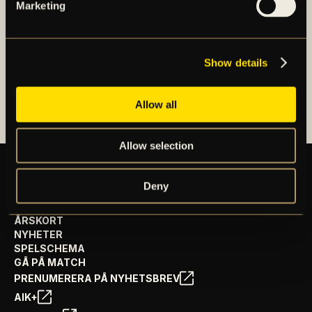
spelar i OBOS Damallsvenskan. AIK Fotboll AB är
Marketing
noterat på NGM Nordic Growth Market Stockholm.
Show details
OM AIK FOTBOLL AB
AIK FOTBOLLSFÖRENING
Allow all
Allow selection
Deny
BILJETTER
ÅRSKORT
NYHETER
SPELSCHEMA
GÅ PÅ MATCH
PRENUMERERA PÅ NYHETSBREV
AIK+