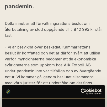
pandemin.
Detta innebär att förvaltningsrättens beslut om
återbetalning av stöd uppgående till 5 842 995 kr står
fast.
- Vi är besvikna över beskedet. Kammarrättens
beslut är kortfattad och det är därför svårt att utläsa
varför myndigheterna bedömer att de ekonomiska
svårigheterna som uppkom hos AIK Fotboll AB
under pandemin inte var tillfälliga och av övergående
natur. Vi kommer gå igenom beslutet tillsammans
med våra jurister för att undersöka om det finns
möjlighet till ytterligare åtgärder i denna fråga, säger
AIK Fotbolls finansdirektör Håkan Strandlund.
Beloppet har reserverats i AIK Fotbolls balans- och
resultaträkning i årets första kvartalsrapport. Dagens