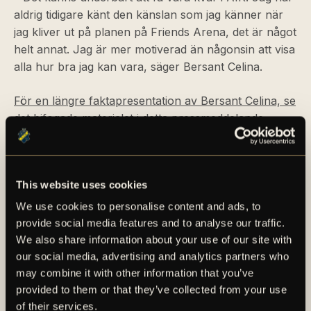
aldrig tidigare känt den känslan som jag känner när
jag kliver ut på planen på Friends Arena, det är något
helt annat. Jag är mer motiverad än någonsin att visa
alla hur bra jag kan vara, säger Bersant Celina.
För en längre faktapresentation av Bersant Celina, se
det bifogade materialet i detta pressmeddelande.
This website uses cookies
We use cookies to personalise content and ads, to
provide social media features and to analyse our traffic.
We also share information about your use of our site with
our social media, advertising and analytics partners who
AIK – SEDAN 1891
may combine it with other information that you’ve
provided to them or that they’ve collected from your use
of their services.
AIK Fotboll AB bedriver AIK Fotbollsförenings