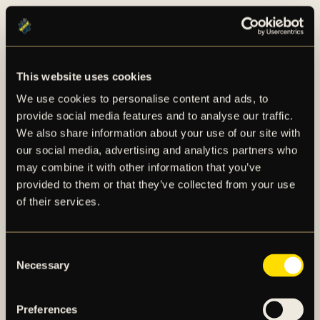
Thomas Berntsen tillträdde den 1 maj som
sportchef för herrlaget. Andreas Brännström fick
lämna sitt uppdrag som chefstränare för herrlaget
den 2 juli. Per samma datum tillträdde Henning
This website uses cookies
Berg som ny chefstränare.
We use cookies to personalise content and ads, to
provide social media features and to analyse our traffic.
Den 17 juni beviljades AIK Fotboll ett lån på 10
We also share information about your use of our site with
MSEK från den ekonomiska föreningen Den
our social media, advertising and analytics partners who
Svarta Massan. Lånet upptogs i syfte att ge
may combine it with other information that you’ve
handlingsutrymme under sommarens
provided to them or that they’ve collected from your use
transferfönster.
of their services.
AIK Fotboll har per 31 mars 2023 fastställt nya
finansiella mål. Per den 30 september var
Consent
Necessary
intäktsmålet på minst 250 MSEK rullande ej
Selection
uppfyllt. Uppfyllnad av Likviditetsmålet, dvs
finansiering av verksamhet och samtliga låneförfall
Preferences