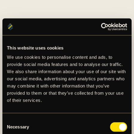
This website uses cookies
AIK – SEDAN 1891
We use cookies to personalise content and ads, to
provide social media features and to analyse our traffic.
AIK Fotboll AB bedriver AIK Fotbollsförenings
We also share information about your use of our site with
elitfotbollsverksamhet genom ett herrlag och ett
our social media, advertising and analytics partners who
damlag. Herrlaget spelar i Allsvenskan och damlaget
may combine it with other information that you’ve
spelar i OBOS Damallsvenskan. AIK Fotboll AB är
provided to them or that they’ve collected from your use
noterat på NGM Nordic Growth Market Stockholm.
of their services.
Consent
OM AIK FOTBOLL AB
Necessary
AIK FOTBOLLSFÖRENING
Selection