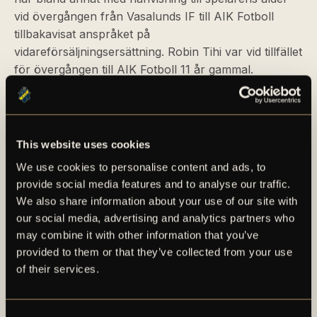
vid övergången från Vasalunds IF till AIK Fotboll
tillbakavisat anspråket på
vidareförsäljningsersättning. Robin Tihi var vid tillfället
för övergången till AIK Fotboll 11 år gammal.
– Vi har fått information om att Vasalunds IF har
påkallat ett skiljeförfarande hos SvFFs skiljenämnd
men inte mer än så. Vi kommer nu sätta oss med vårt
This website uses cookies
juridiska ombud för att diskutera läget. Klart är att ett
We use cookies to personalise content and ads, to
utfall enligt Vasalunds IF:s favör vid ett eventuellt
provide social media features and to analyse our traffic.
skiljenämndsförfarande kommer påverka svensk
We also share information about your use of our site with
fotbolls principer för övergångar av minderåriga
our social media, advertising and analytics partners who
spelare markant, säger AIK Fotbolls VD och
may combine it with other information that you’ve
klubbdirektör Fredrik Söderberg.
provided to them or that they’ve collected from your use
of their services.
Ett negativt utfall av skiljeförfarandet kan innebära att
resultateffekten av försäljningen når klass III, dvs
mellan 5 och 10 MSEK.