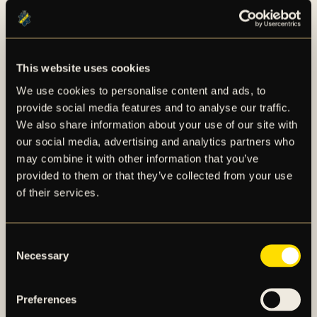
kombinera en högkvalitativ utbildning med träning
och tävling på elitnivå inom fotbollen. Vi tror starkt på
att passion för idrott och höga ambitioner i studier
förstärker varandra. Vår fotbollsinriktning ger
This website uses cookies
eleverna möjlighet att utveckla avgörande färdigheter
We use cookies to personalise content and ads, to
som samarbete, självdisciplin och målmedvetenhet -
provide social media features and to analyse our traffic.
egenskaper som kommer att tjäna eleverna väl både
We also share information about your use of our site with
på planen, i klassrummet och senare i arbetslivet,
our social media, advertising and analytics partners who
säger Iman Ehsani, rektor på Järva Gymnasium.
may combine it with other information that you’ve
provided to them or that they’ve collected from your use
För en längre faktapresentation av samarbetsavtalet,
of their services.
se det bifogade materialet i detta pressmeddelande.
Consent
Necessary
Selection
Preferences