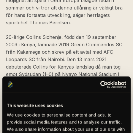
möjlighet att spela i Uefa Europa League redan i
sommar och vi tror att denna utlåning är väldigt bra
för hans fortsatta utveckling, säger herrlagets
sportchef Thomas Berntsen.
20-årige Collins Sichenje, född den 19 september
2003 i Kenya, lämnade 2019 Green Commandos SC
från Kakamega och skrev på ett avtal med AFC
Leopards SC från Nairobi. Den 13 mars 2021
debuterade Collins för Kenyas landslag då man tog
emot Sydsudan (1–0) på Nyayo National Stadium i
Nairobi.
För en längre faktapresentation av Collins Sichenje,
se det bifogade materialet i detta pressmeddelande.
This website uses cookies
We use cookies to personalise content and ads, to
provide social media features and to analyse our traffic.
We also share information about your use of our site with