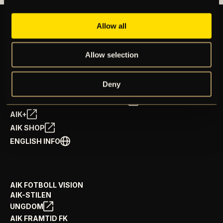
Allow all
BILJETTER
Allow selection
ÅRSKORT
NYHETER
SPELSCHEMA
Deny
GÅ PÅ MATCH
PRENUMERERA PÅ NYHETSBREV
AIK+
AIK SHOP
ENGLISH INFO
AIK FOTBOLL VISION
AIK-STILEN
UNGDOM
AIK FRAMTID FK