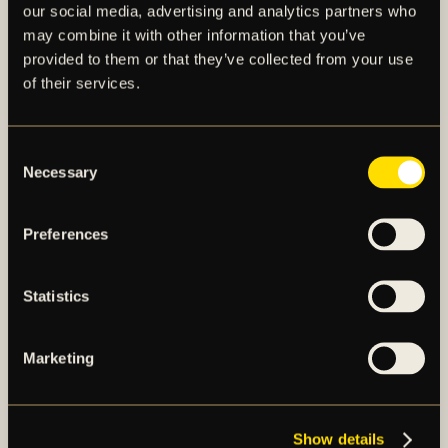
our social media, advertising and analytics partners who
may combine it with other information that you’ve
provided to them or that they’ve collected from your use
of their services.
AIK – SEDAN 1891
Consent
Necessary
AIK Fotboll AB bedriver AIK Fotbollsförenings
Selection
elitfotbollsverksamhet genom ett herrlag och ett
damlag. Herrlaget spelar i Allsvenskan och damlaget
Preferences
spelar i OBOS Damallsvenskan. AIK Fotboll AB är
noterat på NGM Nordic Growth Market Stockholm.
Statistics
OM AIK FOTBOLL AB
Marketing
AIK FOTBOLLSFÖRENING
Show details