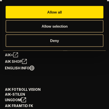
Allow all
BILJETTER
Allow selection
ÅRSKORT
NYHETER
SPELSCHEMA
Deny
GÅ PÅ MATCH
PRENUMERERA PÅ NYHETSBREV
AIK+
AIK SHOP
ENGLISH INFO
AIK FOTBOLL VISION
AIK-STILEN
UNGDOM
AIK FRAMTID FK