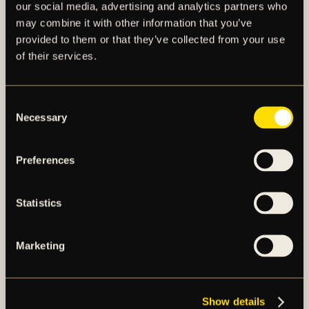
our social media, advertising and analytics partners who
may combine it with other information that you’ve
provided to them or that they’ve collected from your use
of their services.
AIK – SEDAN 1891
Consent
Necessary
AIK Fotboll AB bedriver AIK Fotbollsförenings
Selection
elitfotbollsverksamhet genom ett herrlag och ett
damlag. Herrlaget spelar i Allsvenskan och damlaget
Preferences
spelar i OBOS Damallsvenskan. AIK Fotboll AB är
noterat på NGM Nordic Growth Market Stockholm.
Statistics
OM AIK FOTBOLL AB
Marketing
AIK FOTBOLLSFÖRENING
Show details