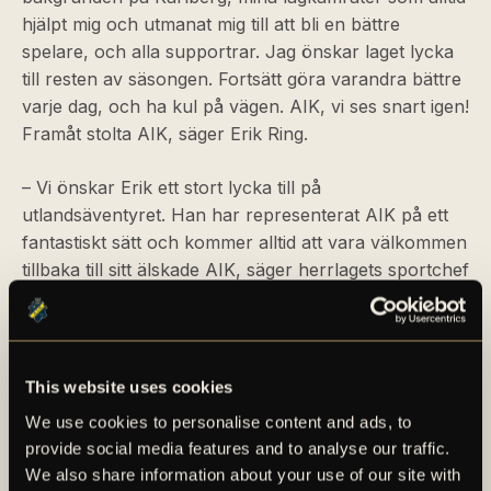
hjälpt mig och utmanat mig till att bli en bättre
spelare, och alla supportrar. Jag önskar laget lycka
till resten av säsongen. Fortsätt göra varandra bättre
varje dag, och ha kul på vägen. AIK, vi ses snart igen!
Framåt stolta AIK, säger Erik Ring.
– Vi önskar Erik ett stort lycka till på
utlandsäventyret. Han har representerat AIK på ett
fantastiskt sätt och kommer alltid att vara välkommen
tillbaka till sitt älskade AIK, säger herrlagets sportchef
Thomas Berntsen.
För en längre faktapresentation av Erik Ring, se det
bifogade materialet i detta pressmeddelande.
This website uses cookies
We use cookies to personalise content and ads, to
provide social media features and to analyse our traffic.
We also share information about your use of our site with